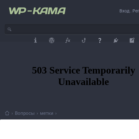
Вход . Ре
›
Вопросы
›
метки
›