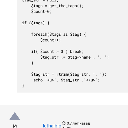
$tag_str = null;    

	$tags = get_the_tags(); 

	$count=0;

if ($tags) {

	foreach($tags as $tag) {

		$count++;

	if( $count > 3 ) break;             

		$tag_str .= $tag->name . ', ';      

	}

	$tag_str = rtrim($tag_str, ', ');  

	 echo '<u>'. $tag_str .'</u>';

}
3.7 лет назад
0
lethalblo