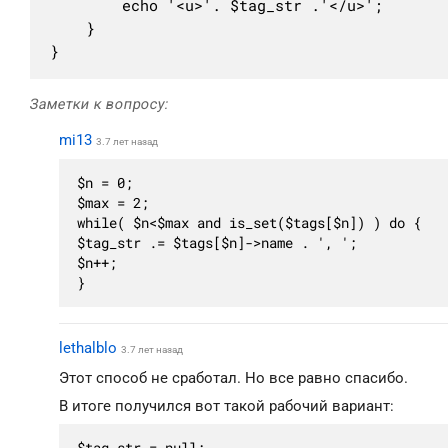
		echo '<u>'. $tag_str .'</u>';

	}

}
Заметки к вопросу:
mi13
3.7 лет назад
$n = 0;

$max = 2;

while( $n<$max and is_set($tags[$n]) ) do {

$tag_str .= $tags[$n]->name . ', ';

$n++;

}
lethalblo
3.7 лет назад
Этот способ не сработал. Но все равно спасибо.
В итоге получился вот такой рабочий вариант: