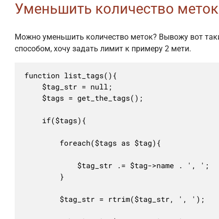
Уменьшить количество меток
Можно уменьшить количество меток? Вывожу вот та
способом, хочу задать лимит к примеру 2 мети.
function list_tags(){

	$tag_str = null;

	$tags = get_the_tags();

	if($tags){

		foreach($tags as $tag){

			$tag_str .= $tag->name . ', ';

		}

		$tag_str = rtrim($tag_str, ', ');
