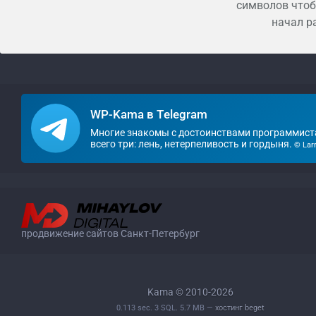
символов чтоб
начал р
WP-Kama в Telegram
Многие знакомы с достоинствами программист
всего три: лень, нетерпеливость и гордыня.
© Lar
продвижение сайтов Санкт-Петербург
Kama © 2010-2026
0.113 sec. 3 SQL. 5.7 MB —
хостинг beget