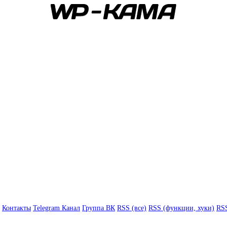
Контакты
Telegram Канал
Группа ВК
RSS (все)
RSS (функции, хуки)
RSS