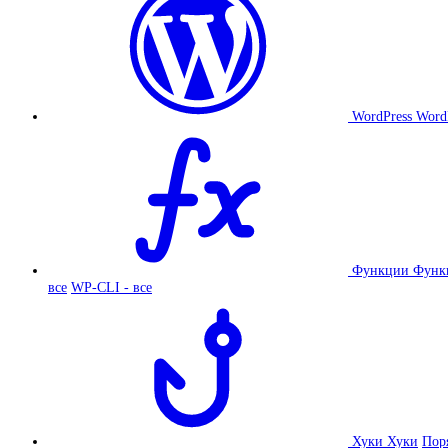
WordPress
Word
Функции
Функ
все
WP-CLI - все
Хуки
Хуки
Пор