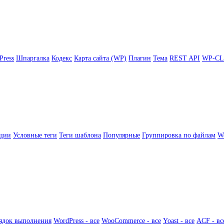
Press
Шпаргалка
Кодекс
Карта сайта (WP)
Плагин
Тема
REST API
WP-CL
ции
Условные теги
Теги шаблона
Популярные
Группировка по файлам
Wo
ядок выполнения
WordPress - все
WooCommerce - все
Yoast - все
ACF - вс