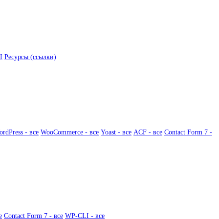
I
Ресурсы (ссылки)
rdPress - все
WooCommerce - все
Yoast - все
ACF - все
Contact Form 7 -
е
Contact Form 7 - все
WP-CLI - все