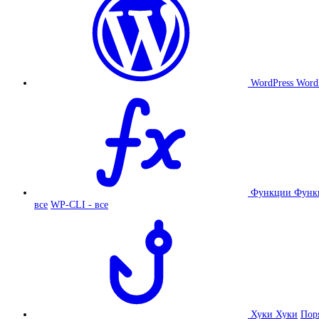
WordPress
Word
Функции
Функ
все
WP-CLI - все
Хуки
Хуки
Пор