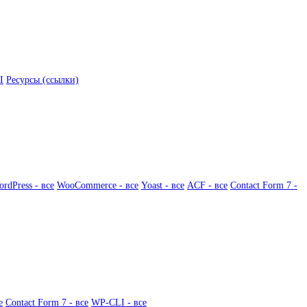
I
Ресурсы (ссылки)
rdPress - все
WooCommerce - все
Yoast - все
ACF - все
Contact Form 7 -
е
Contact Form 7 - все
WP-CLI - все