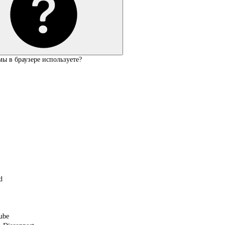
ы в браузере используете?
d
ube