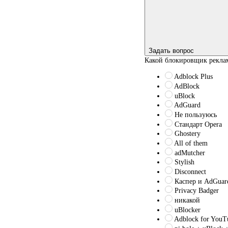
Задать вопрос
Какой блокировщик реклам
Adblock Plus
AdBlock
uBlock
AdGuard
Не пользуюсь
Стандарт Opera
Ghostery
All of them
adMutcher
Stylish
Disconnect
Каспер и AdGuar
Privacy Badger
никакой
uBlocker
Adblock for YouT