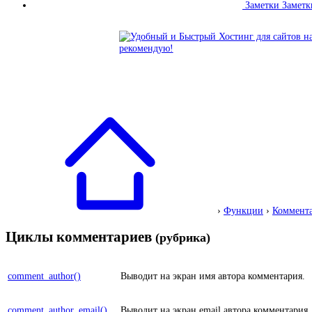
Заметки
Заметк
›
Функции
›
Коммента
Циклы комментариев
(рубрика)
comment_author()
Выводит на экран имя автора комментария.
comment_author_email()
Выводит на экран email автора комментария.