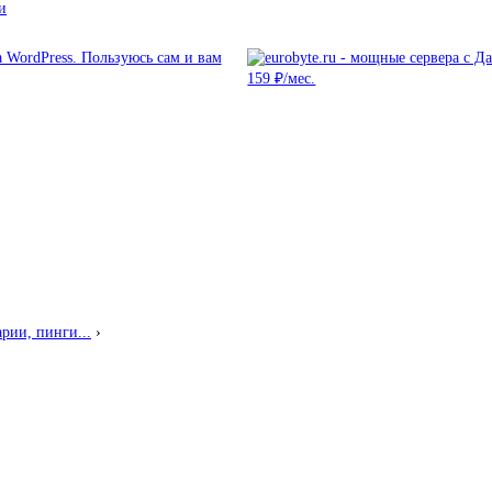
и
рии, пинги...
›