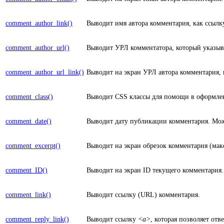
comment_author_link()
Выводит имя автора комментария, как ссыл
comment_author_url()
Выводит УРЛ комментатора, который указыва
comment_author_url_link()
Выводит на экран УРЛ автора комментария, 
comment_class()
Выводит CSS классы для помощи в оформле
comment_date()
Выводит дату публикации комментария. Мо
comment_excerpt()
Выводит на экран обрезок комментария (мак
comment_ID()
Выводит на экран ID текущего комментария.
comment_link()
Выводит ссылку (URL) комментария.
comment_reply_link()
Выводит ссылку
<a>
, которая позволяет от