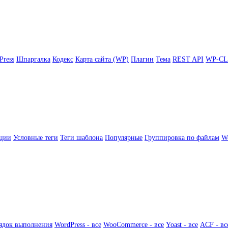
Press
Шпаргалка
Кодекс
Карта сайта (WP)
Плагин
Тема
REST API
WP-CL
ции
Условные теги
Теги шаблона
Популярные
Группировка по файлам
Wo
ядок выполнения
WordPress - все
WooCommerce - все
Yoast - все
ACF - вс