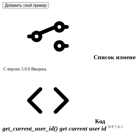
Добавить свой пример
Список измен
С версии 3.0.0
Введена.
Код
WP 7.0.3
get_current_user_id()
get current user id