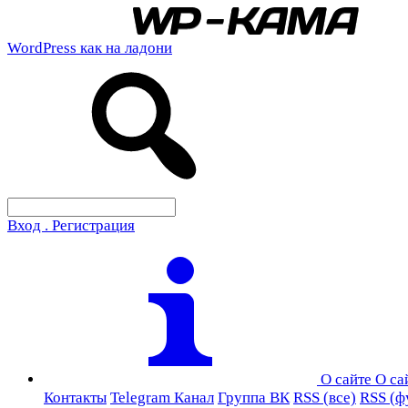
WordPress как на ладони
Вход . Регистрация
О сайте
О са
Контакты
Telegram Канал
Группа ВК
RSS (все)
RSS (ф