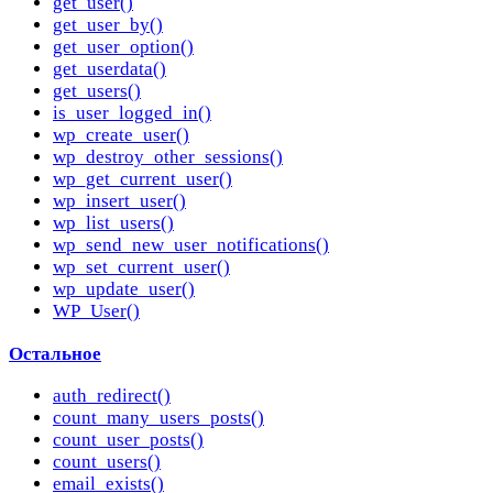
get_user()
get_user_by()
get_user_option()
get_userdata()
get_users()
is_user_logged_in()
wp_create_user()
wp_destroy_other_sessions()
wp_get_current_user()
wp_insert_user()
wp_list_users()
wp_send_new_user_notifications()
wp_set_current_user()
wp_update_user()
WP_User()
Остальное
auth_redirect()
count_many_users_posts()
count_user_posts()
count_users()
email_exists()