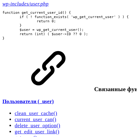
wp-includes/user.php
function get_current_user_id() {

	if ( ! function_exists( 'wp_get_current_user' ) ) {

		return 0;

	}

	$user = wp_get_current_user();

	return (int) ( $user->ID ?? 0 );

}
Cвязанные фу
Пользователи (_user)
clean_user_cache()
current_user_can()
delete_user_option()
get_edit_user_link()