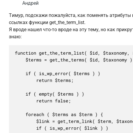
Андрей
Тимур, подскажи пожалуйста, как поменять атрибуты 
ссылках функции get_the_term_list.
Я вроде нашел что-то вроде на эту тему, но как прикру
знаю:
function get_the_term_list( $id, $taxonomy, 
	$terms = get_the_terms( $id, $taxonomy );

	if ( is_wp_error( $terms ) )

		return $terms;

	if ( empty( $terms ) )

		return false;

	foreach ( $terms as $term ) {

		$link = get_term_link( $term, $taxonomy );

		if ( is_wp_error( $link ) )
