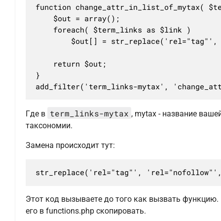
function change_attr_in_list_of_mytax( $te
	$out = array();

	foreach( $term_links as $link )

		$out[] = str_replace('rel="tag"', 'rel="nofollow"', $link);

	return $out;

}

add_filter('term_links-mytax', 'change_at
term_links-mytax
Где в
, mytax - название ваше
таксономии.
Замена происходит тут:
str_replace('rel="tag"', 'rel="nofollow"'
Этот код вызываете до того как вызвать функцию
его в functions.php скопировать.