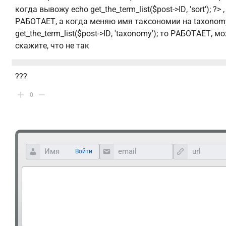
когда вывожу echo get_the_term_list($post->ID, 'sort'); ?> ,
РАБОТАЕТ, а когда меняю имя таксономии на taxonom
get_the_term_list($post->ID, 'taxonomy'); то РАБОТАЕТ, мо
скажите, что не так
???
0
Войти