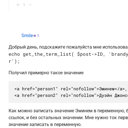
1
Smile
5
Добрый день, подскажите пожалуйста мне использова
echo get_the_term_list( $post->ID, 'brand
r');
Получил примерно такое значение
<a href="person1" rel="nofollow">Эминем</a>, 
<a href="person2" rel="nofollow">Дуэйн Джонс
Как можно записать значение Эминем в переменную, 
ссылок, и без остальных значении. Мне нужно ток пер
значение записать в переменную.