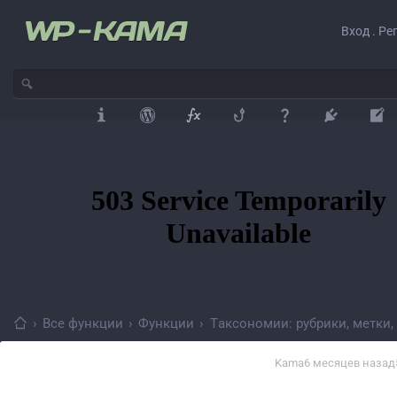
Вход . Ре
›
Все функции
›
Функции
›
Таксономии: рубрики, метки, .
Kama
6 месяцев назад