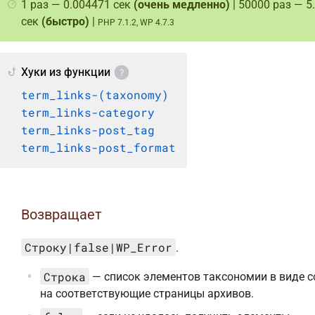
1 раз — 0.004471 сек
(очень медленно)
| 50000 раз — 5
сек
(быстро)
|
PHP 7.1.2, WP 4.7.3
Хуки из функции
term_links-(taxonomy)
term_links-category
term_links-post_tag
term_links-post_format
Возвращает
Строку|false|WP_Error
.
Строка
— список элементов таксономии в виде 
на соответствующие страницы архивов.