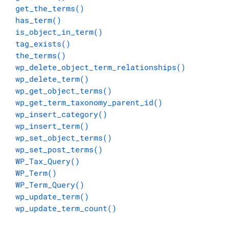
get_the_terms()
	 *

has_term()
	 * @param string[] $links An array of term links.

is_object_in_term()
	 */

tag_exists()
	$term_links = apply_filters( "term_links-{$taxonomy}", $links );  // phpcs:ignore WordPress.NamingConventions.ValidHookName.UseUnderscores

the_terms()
wp_delete_object_term_relationships()
	return $before . implode( $sep, $term_links ) . $after;

wp_delete_term()
}
wp_get_object_terms()
wp_get_term_taxonomy_parent_id()
wp_insert_category()
wp_insert_term()
wp_set_object_terms()
wp_set_post_terms()
WP_Tax_Query()
WP_Term()
WP_Term_Query()
wp_update_term()
wp_update_term_count()