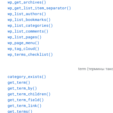
wp_get_archives()
		$link = get_term_link( $term, $taxonomy );

wp_get_list_item_separator()
		if ( is_wp_error( $link ) ) {

wp_list_authors()
			return $link;

wp_list_bookmarks()
		}

wp_list_categories()
		$links[] = '<a href="' . esc_url( $link ) . '" rel="tag">' . $term->name . '</a>';

wp_list_comments()
	}

wp_list_pages()
wp_page_menu()
	/**

wp_tag_cloud()
	 * Filters the term links for a given taxonomy.

wp_terms_checklist()
	 *

	 * The dynamic portion of the hook name, `$taxonomy`, refers

	 * to the taxonomy slug.

term (термины так
	 *

category_exists()
	 * Possible hook names include:

get_term()
	 *

get_term_by()
	 *  - `term_links-category`

get_term_children()
	 *  - `term_links-post_tag`

get_term_field()
	 *  - `term_links-post_format`

get_term_link()
	 *

get_terms()
	 * @since 2.5.0
