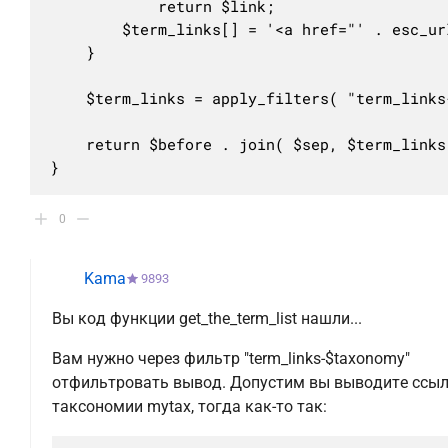
			return $link;

		$term_links[] = '<a href="' . esc_url( $link ) . '" rel="tag">' . $term->name . '</a>';

	}

	$term_links = apply_filters( "term_links-$taxonomy", $term_links );

	return $before . join( $sep, $term_links ) . $after;

}
0
Kama
9893
Вы код функции get_the_term_list нашли...
Вам нужно через фильтр "term_links-$taxonomy"
отфильтровать вывод. Допустим вы выводите ссыл
таксономии mytax, тогда как-то так: