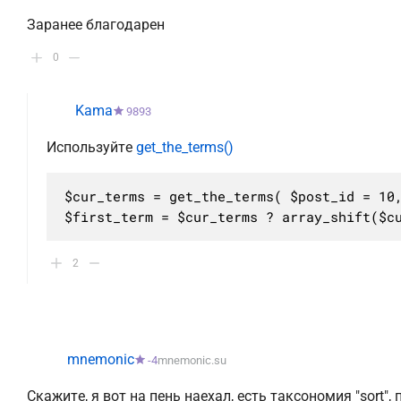
Заранее благодарен
0
Kama
9893
Используйте
get_the_terms()
$cur_terms = get_the_terms( $post_id = 10,
$first_term = $cur_terms ? array_shift($c
2
mnemonic
-4
mnemonic.su
Скажите, я вот на пень наехал, есть таксономия "sort", 