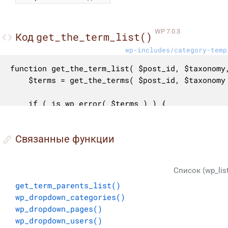
WP 7.0.3
get_the_term_list()
Код
wp-includes/category-temp
function get_the_term_list( $post_id, $taxonomy,
	$terms = get_the_terms( $post_id, $taxonomy );

	if ( is_wp_error( $terms ) ) {

		return $terms;

	}

Cвязанные функции
	if ( empty( $terms ) ) {

		return false;

Список (wp_lis
	}

get_term_parents_list()
wp_dropdown_categories()
	$links = array();

wp_dropdown_pages()
wp_dropdown_users()
	foreach ( $terms as $term ) {
