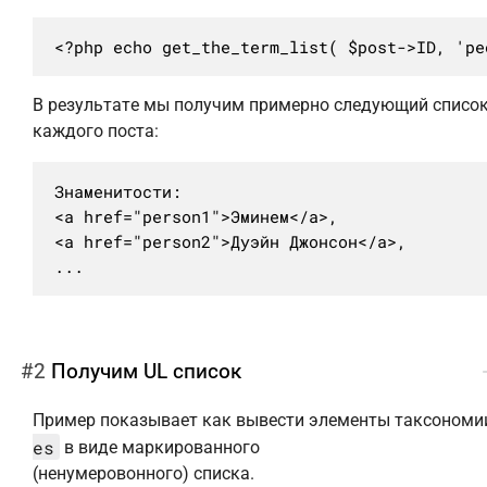
<?php echo get_the_term_list( $post->ID, 'pe
В результате мы получим примерно следующий список
каждого поста:
Знаменитости:

<a href="person1">Эминем</a>,

<a href="person2">Дуэйн Джонсон</a>,

...
#2
Получим UL список
Пример показывает как вывести элементы таксоном
es
в виде маркированного
(ненумеровонного) списка.