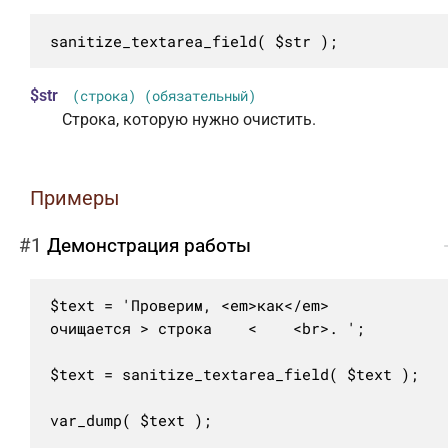
sanitize_textarea_field( $str );
$str
(строка) (обязательный)
Строка, которую нужно очистить.
Примеры
#1
Демонстрация работы
$text = 'Проверим, <em>как</em>

очищается > строка    <    <br>. ';

$text = sanitize_textarea_field( $text );

var_dump( $text );
