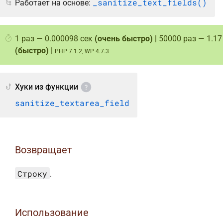
_sanitize_text_fields()
Работает на основе:
1 раз — 0.000098 сек
(очень быстро)
| 50000 раз — 1.17
(быстро)
|
PHP 7.1.2, WP 4.7.3
Хуки из функции
sanitize_textarea_field
Возвращает
Строку
.
Использование