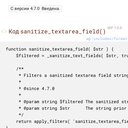
С версии 4.7.0
Введена.
WP 7.0.3
sanitize_textarea_field()
Код
wp-includes/format
function sanitize_textarea_field( $str ) {

	$filtered = _sanitize_text_fields( $str, true );

	/**

	 * Filters a sanitized textarea field string.

	 *

	 * @since 4.7.0

	 *

	 * @param string $filtered The sanitized string.

	 * @param string $str      The string prior to being sanitized.

	 */

	return apply_filters( 'sanitize_textarea_field', $filtered, $str );

}