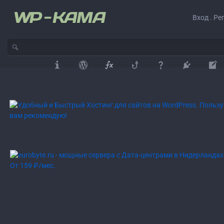
Вход . Ре