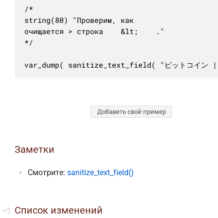
/*

string(80) "Проверим, как

очищается > строка    &lt;    ."

*/

var_dump( sanitize_text_field( "ビットコイン
Добавить свой пример
Заметки
Смотрите:
sanitize_text_field()
Список изменений