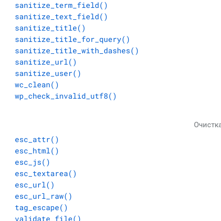
sanitize_term_field()
sanitize_text_field()
sanitize_title()
sanitize_title_for_query()
sanitize_title_with_dashes()
sanitize_url()
sanitize_user()
wc_clean()
wp_check_invalid_utf8()
Очистк
esc_attr()
esc_html()
esc_js()
esc_textarea()
esc_url()
esc_url_raw()
tag_escape()
validate_file()