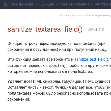
›
Все функции
›
Функции
›
Форматирование
›
Очистка 
Kama
и
campusboy
6 месяцев наза
sanitize_textarea_field()
│
WP 4.7.0
Очищает строку передаваемую из поля textarea (при
сохранении в базу данных) или при получении из БД.
Эта функция делает все тоже что и
sanitize_text_field()
,
\n
оставляет переносы строк (
), пробелы и другие сим
которые можно использовать в поле textarea.
Удаляет все HTML символы, табуляции, HTML сущности
Оставляет чистый текст. Функция делает все, чтобы з
поля textarea можно было безопасно использовать при
сохранении.