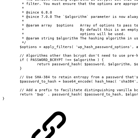
	 * filter. You must ensure that the options are appropriate for the algorithm in use.

	 *

	 * @since 6.8.0

	 * @since 7.0.0 The `$algorithm` parameter is now always a string.

	 *

	 * @param array  $options   Array of options to pass to the password hashing functions.

	 *                          By default this is an empty array which means the default

	 *                          options will be used.

	 * @param string $algorithm The hashing algorithm in use.

	 */

	$options = apply_filters( 'wp_hash_password_options', array(), $algorithm );

	// Algorithms other than bcrypt don't need to use pre-hashing.

	if ( PASSWORD_BCRYPT !== $algorithm ) {

		return password_hash( $password, $algorithm, $options );

	}

	// Use SHA-384 to retain entropy from a password that's longer than 72 bytes, and a `wp-sha384` key for domain separation.

	$password_to_hash = base64_encode( hash_hmac( 'sha384', trim( $password ), 'wp-sha384', true ) );

	// Add a prefix to facilitate distinguishing vanilla bcrypt hashes.

	return '$wp' . password_hash( $password_to_hash, $algorithm, $options );

}