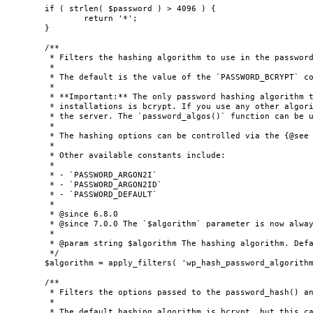
	if ( strlen( $password ) > 4096 ) {

		return '*';

	}

	/**

	 * Filters the hashing algorithm to use in the password_hash() and password_needs_rehash() functions.

	 *

	 * The default is the value of the `PASSWORD_BCRYPT` constant which means bcrypt is used.

	 *

	 * **Important:** The only password hashing algorithm that is guaranteed to be available across PHP

	 * installations is bcrypt. If you use any other algorithm you must make sure that it is available on

	 * the server. The `password_algos()` function can be used to check which hashing algorithms are available.

	 *

	 * The hashing options can be controlled via the {@see 'wp_hash_password_options'} filter.

	 *

	 * Other available constants include:

	 *

	 * - `PASSWORD_ARGON2I`

	 * - `PASSWORD_ARGON2ID`

	 * - `PASSWORD_DEFAULT`

	 *

	 * @since 6.8.0

	 * @since 7.0.0 The `$algorithm` parameter is now always a string.

	 *

	 * @param string $algorithm The hashing algorithm. Default is the value of the `PASSWORD_BCRYPT` constant.

	 */

	$algorithm = apply_filters( 'wp_hash_password_algorithm', PASSWORD_BCRYPT );

	/**

	 * Filters the options passed to the password_hash() and password_needs_rehash() functions.

	 *

	 * The default hashing algorithm is bcrypt, but this can be changed via the {@see 'wp_hash_password_algorithm'}
