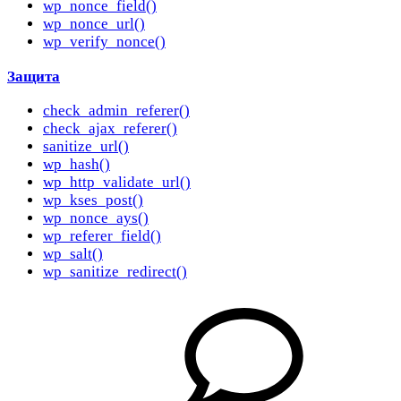
wp_nonce_field()
wp_nonce_url()
wp_verify_nonce()
Защита
check_admin_referer()
check_ajax_referer()
sanitize_url()
wp_hash()
wp_http_validate_url()
wp_kses_post()
wp_nonce_ays()
wp_referer_field()
wp_salt()
wp_sanitize_redirect()