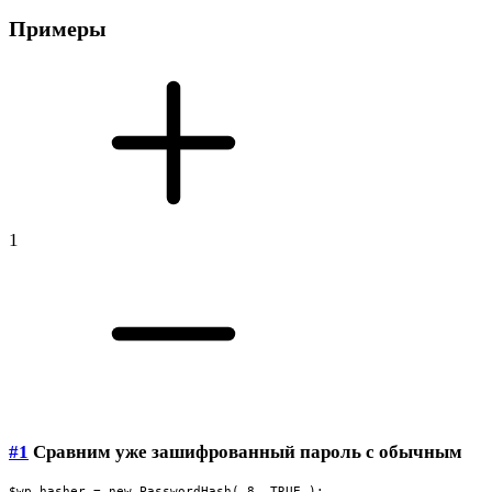
Примеры
1
#1
Сравним уже зашифрованный пароль с обычным
$wp_hasher = new PasswordHash( 8, TRUE );
