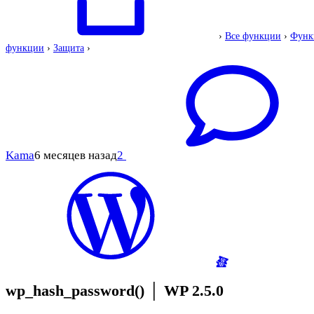
›
Все функции
›
Функ
функции
›
Защита
›
Kama
6 месяцев назад
2
wp_hash_password()
│
WP 2.5.0