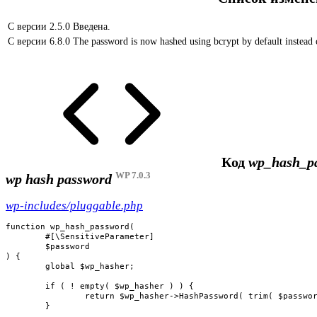
С версии 2.5.0
Введена.
С версии 6.8.0
The password is now hashed using bcrypt by default instead 
Код
wp_hash_pa
WP 7.0.3
wp hash password
wp-includes/pluggable.php
function wp_hash_password(

	#[\SensitiveParameter]

	$password

) {

	global $wp_hasher;

	if ( ! empty( $wp_hasher ) ) {

		return $wp_hasher->HashPassword( trim( $password ) );

	}
