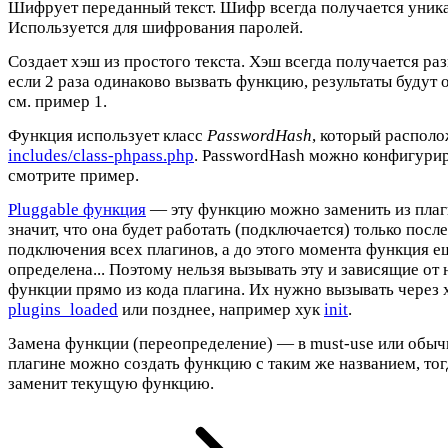
Шифрует переданный текст. Шифр всегда получается уник
Используется для шифрования паролей.
Создает хэш из простого текста. Хэш всегда получается разн
если 2 раза одинаково вызвать функцию, результаты будут 
см. пример 1.
Функция использует класс
PasswordHash
, который распол
includes/class-phpass.php
. PasswordHash можно конфигурир
смотрите пример.
Pluggable функция
— эту функцию можно заменить из плаг
значит, что она будет работать (подключается) только после
подключения всех плагинов, а до этого момента функция е
определена... Поэтому нельзя вызывать эту и зависящие от 
функции прямо из кода плагина. Их нужно вызывать через 
plugins_loaded
или позднее, например хук
init
.
Замена функции (переопределение) — в must-use или обы
плагине можно создать функцию с таким же названием, тог
заменит текущую функцию.