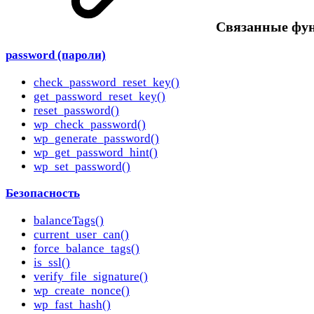
Cвязанные фу
password (пароли)
check_password_reset_key()
get_password_reset_key()
reset_password()
wp_check_password()
wp_generate_password()
wp_get_password_hint()
wp_set_password()
Безопасность
balanceTags()
current_user_can()
force_balance_tags()
is_ssl()
verify_file_signature()
wp_create_nonce()
wp_fast_hash()