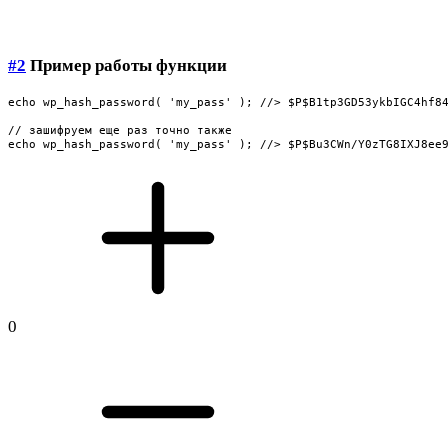
#2
Пример работы функции
echo wp_hash_password( 'my_pass' ); //> $P$B1tp3GD53ykbIGC4hf84
// зашифруем еще раз точно также

echo wp_hash_password( 'my_pass' ); //> $P$Bu3CWn/Y0zTG8IXJ8ee
0