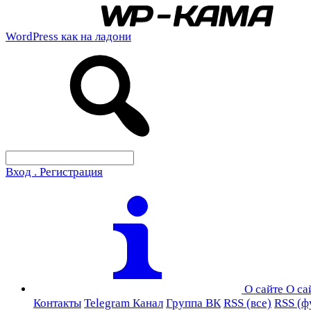
WordPress как на ладони
Вход . Регистрация
О сайте
О са
Контакты
Telegram Канал
Группа ВК
RSS (все)
RSS (ф