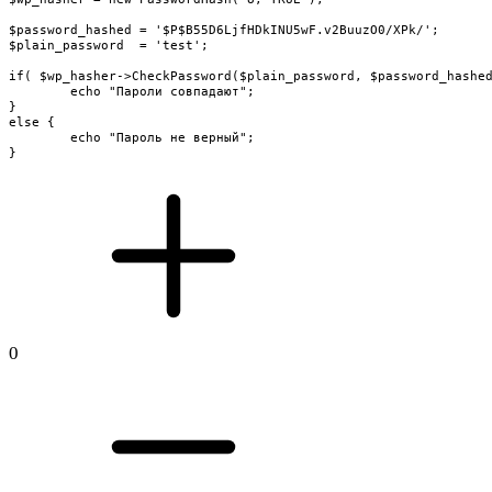
$password_hashed = '$P$B55D6LjfHDkINU5wF.v2BuuzO0/XPk/';

$plain_password  = 'test';

if( $wp_hasher->CheckPassword($plain_password, $password_hashed
	echo "Пароли совпадают";

}

else {

	echo "Пароль не верный";

}
0