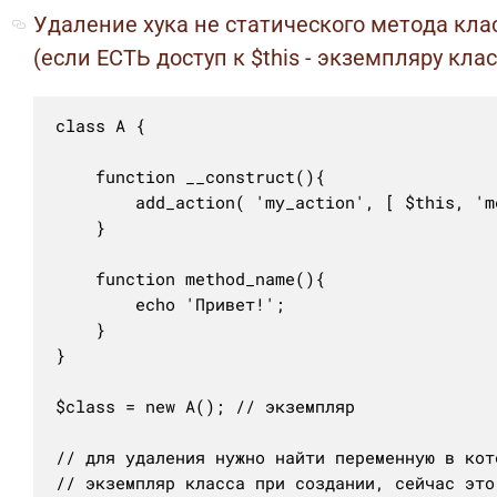
Удаление хука не статического метода кла
(если ЕСТЬ доступ к $this - экземпляру клас
class A {

	function __construct(){

		add_action( 'my_action', [ $this, 'method_name' ], 15 );

	}

	function method_name(){

		echo 'Привет!';

	}

}

$class = new A(); // экземпляр

// для удаления нужно найти переменную в кот
// экземпляр класса при создании, сейчас это 