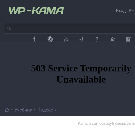
Вход . Ре
›
Учебник
›
Кодекс
›
Kama
и
campusboy
6 месяцев н