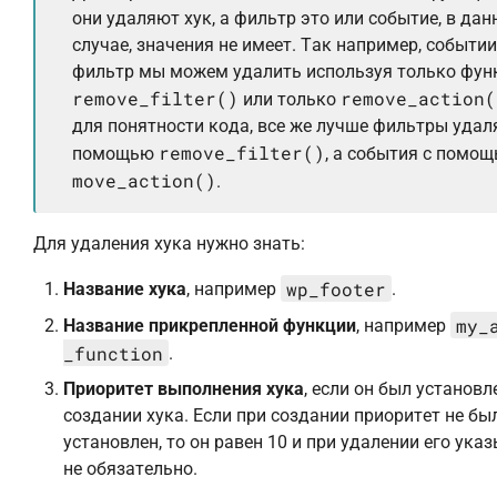
они удаляют хук, а фильтр это или событие, в да
случае, значения не имеет. Так например, событии
фильтр мы можем удалить используя только фу
remove_filter()
remove_action(
или только
для понятности кода, все же лучше фильтры удал
remove_filter()
помощью
, а события с помо
move_action()
.
Для удаления хука нужно знать:
wp_footer
Название хука
, например
.
my_
Название прикрепленной функции
, например
_function
.
Приоритет выполнения хука
, если он был установл
создании хука. Если при создании приоритет не бы
установлен, то он равен 10 и при удалении его ука
не обязательно.