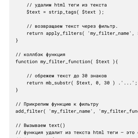
	// удалим html теги из текста

	$text = strip_tags( $text );

	// возвращаем текст через фильтр.

	return apply_filters( 'my_filter_name', $text );

}

// коллбэк функция

function my_filter_function( $text ){

	// обрежем текст до 30 знаков

	return mb_substr( $text, 0, 30 ) .'...';

}

// Прикрепим функцию к фильтру

add_filter( 'my_filter_name', 'my_filter_func
// Вызываем text()

// функция удалит из текста html теги — это 