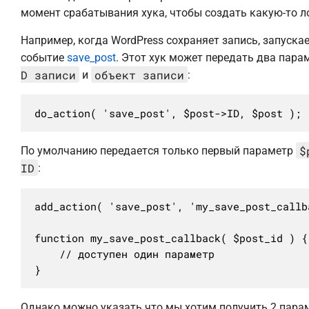
момент срабатывания хука, чтобы создать какую-то л
Например, когда WordPress сохраняет запись, запуска
событие
save_post
. Этот хук может передать два пара
D записи
объект записи
и
:
do_action( 'save_post', $post->ID, $post );
$
По умолчанию передается только первый параметр
ID
:
add_action( 'save_post', 'my_save_post_callba
function my_save_post_callback( $post_id ) {

	// доступен один параметр

}
Однако можно указать что мы хотим получить 2 пара