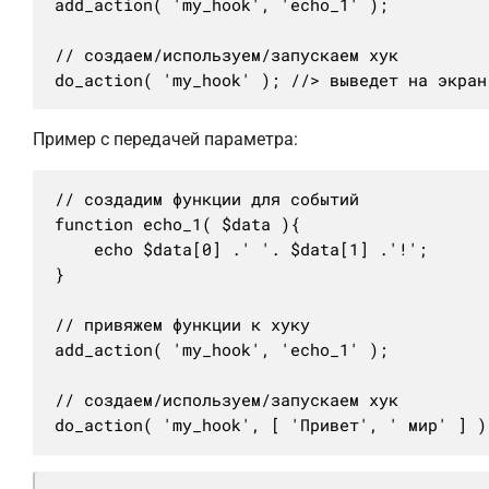
add_action( 'my_hook', 'echo_1' );

// создаем/используем/запускаем хук

do_action( 'my_hook' ); //> выведет на экран
Пример с передачей параметра:
// создадим функции для событий

function echo_1( $data ){

	echo $data[0] .' '. $data[1] .'!';

}

// привяжем функции к хуку

add_action( 'my_hook', 'echo_1' );

// создаем/используем/запускаем хук

do_action( 'my_hook', [ 'Привет', ' мир' ] )