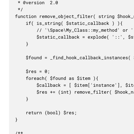
 * @version  2.0

 */

function remove_object_filter( string $hook_
	if( is_string( $static_callback ) ){

		// '\Space\My_Class::my_method' or '\Space\My_Class'

		$static_callback = explode( '::', $static_callback ) + [ '', '' ];

	}

	$found = _find_hook_callback_instances( $hook_name, $static_callback, $priority );

	$res = 0;

	foreach( $found as $item ){

		$callback = [ $item['instance'], $item['method'] ];

		$res += (int) remove_filter( $hook_name, $callback, $item['priority'] );

	}

	return (bool) $res;

}

/**
