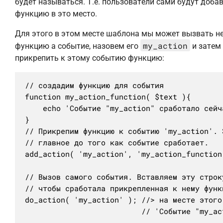
будет называться. Т.е. пользователи сами будут доба
функцию в это место.
Для этого в этом месте шаблона мы может вызвать н
my_action
функцию а событие, назовем его
и затем
прикрепить к этому событию функцию:
// создадим функцию для события

function my_action_function( $text ){

	echo 'Событие "my_action" сработало сейчас.';

}

// Прикрепим функцию к событию 'my_action'. 
// главное до того как событие сработает.

add_action( 'my_action', 'my_action_function'
// Вызов самого события. Вставляем эту строк
// чтобы сработала прикрепленная к нему функц
do_action( 'my_action' ); //> на месте этого
						  // 'Событие "m