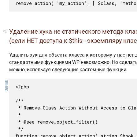
remove_action( 'my_action', [ $class, 'metho
Удаление хука не статического метода кла
(если НЕТ доступа к $this - экземпляру клас
Удалить хук для объекта класса к которому у нас нет 
стандартными функциями WP невозможно. Но сделать
можно, используя следующие кастомные функции:
GitHub
<?php

/**

 * Remove Class Action Without Access to Clas
 *

 * @see remove_object_filter()

 */

function remove_object_action( string $hook_