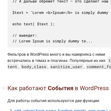
// А дальше обрежет текст — это сделает наш ф
$text = 'Lorem <b>Ipsum</b> is simply dummy 
echo text( $text );

// выведет:

// Lorem Ipsum is simply dummy te...
Фильтров в WordPress много и вы наверняка с ними
t
встречались в темах и плагинах. Популярные из них:
tent
body_class
sanitize_user
comment_f
,
,
,
Как работают
События
в WordPress
Для работы события используются две функции:
add_action( hook_name, function, priority, args_num )