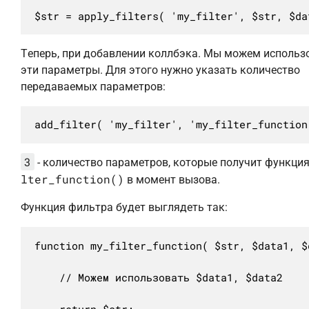
$str = apply_filters( 'my_filter', $str, $da
Теперь, при добавлении коллбэка. Мы можем использ
эти параметры. Для этого нужно указать количество
передаваемых параметров:
add_filter( 'my_filter', 'my_filter_function
3
- количество параметров, которые получит функци
lter_function()
в момент вызова.
Функция фильтра будет выглядеть так:
function my_filter_function( $str, $data1, $d
	// Можем использовать $data1, $data2

	return $str;
