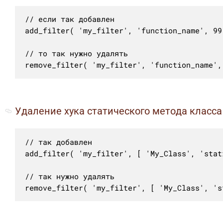
// если так добавлен

add_filter( 'my_filter', 'function_name', 99 
// то так нужно удалять

remove_filter( 'my_filter', 'function_name',
Удаление хука статического метода класса
// так добавлен

add_filter( 'my_filter', [ 'My_Class', 'stat
// так нужно удалять

remove_filter( 'my_filter', [ 'My_Class', 's