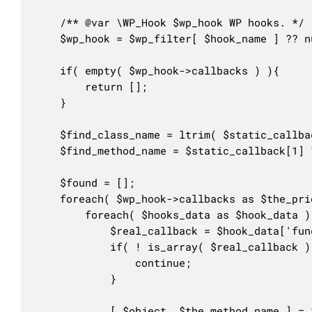
	/** @var \WP_Hook $wp_hook WP hooks. */

	$wp_hook = $wp_filter[ $hook_name ] ?? null;

	if( empty( $wp_hook->callbacks ) ){

		return [];

	}

	$find_class_name = ltrim( $static_callback[0], '\\' ); //> \Space\My_Class >>> Space\My_Class

	$find_method_name = $static_callback[1] ?? '';

	$found = [];

	foreach( $wp_hook->callbacks as $the_priority => $hooks_data ){

		foreach( $hooks_data as $hook_data ){

			$real_callback = $hook_data['function'] ?? null;

			if( ! is_array( $real_callback ) ){

				continue;

			}

			[ $object, $the_method_name ] = $real_callback;
