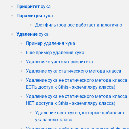
Приоритет
хука
Параметры
хука
Для фильтров все работает аналогично
Удаление
хука
Пример удаления хука
Еще пример удаления хука
Удаление с учетом приоритета
Удаление хука статического метода класса
Удаление хука не статического метода класса 
ЕСТЬ доступ к $this - экземпляру класса)
Удаление хука не статического метода класса 
НЕТ доступа к $this - экземпляру класса)
Удаление всех хуков, которые добавляет
указанных класс
Удаление хука добавленного анонимной функ