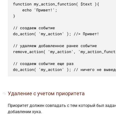
function my_action_function( $text ){

	echo 'Привет!';

}

// создаем событие

do_action( 'my_action' ); //> Привет!

// удаляем добавленное ранее событие

remove_action( 'my_action', 'my_action_functi
// создаем событие еще раз

do_action( 'my_action' ); // ничего не вывед
Удаление с учетом приоритета
Приоритет должен совпадать с тем который был зада
добавлении хука.