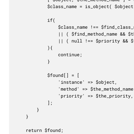
			$class_name = is_object( $object ) ? get_class( $object ) : $object;

			if(

				$class_name !== $find_class_name

				|| ( $find_method_name && $the_method_name !== $find_method_name )

				|| ( null !== $priority && $the_priority !== $priority )

			){

				continue;

			}

			$found[] = [

				'instance' => $object,

				'method' => $the_method_name,

				'priority' => $the_priority,

			];

		}

	}

	return $found;
