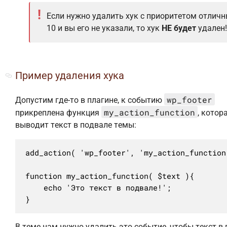
Если нужно удалить хук с приоритетом отлич
10 и вы его не указали, то хук
НЕ будет
удален
Пример удаления хука
wp_footer
Допустим где-то в плагине, к событию
my_action_function
прикреплена функция
, котор
выводит текст в подвале темы:
add_action( 'wp_footer', 'my_action_function'
function my_action_function( $text ){

	echo 'Это текст в подвале!';

}
В теме нам нужно удалить это событие, чтобы текст в