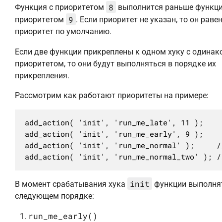
8
Функция с приоритетом
выполнится раньше функци
9
приоритетом
. Если приоритет не указан, то он раве
приоритет по умолчанию.
Если две функции прикреплены к одном хуку с одина
приоритетом, то они будут выполняться в порядке их
прикрепления.
Рассмотрим как работают приоритеты на примере:
add_action( 'init', 'run_me_late', 11 );

add_action( 'init', 'run_me_early', 9 );

add_action( 'init', 'run_me_normal' );     /
add_action( 'init', 'run_me_normal_two' ); /
init
В момент срабатывания хука
функции выполня
следующем порядке:
run_me_early()