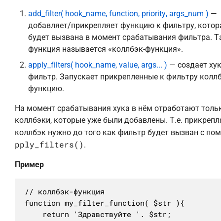
add_filter( hook_name, function, priority, args_num )
—
добавляет/прикрепляет функцию к фильтру, котор
будет вызвана в момент срабатывания фильтра. Т
функция называется «коллбэк-функция».
apply_filters( hook_name, value, args... )
— создает хук
фильтр. Запускает прикрепленные к фильтру коллб
функцию.
На момент срабатывания хука в нём отработают тольк
коллбэки, которые уже были добавлены. Т.е. прикрепл
коллбэк нужно до того как фильтр будет вызван с п
pply_filters()
.
Пример
// коллбэк-функция

function my_filter_function( $str ){

	return 'Здравствуйте '. $str;
