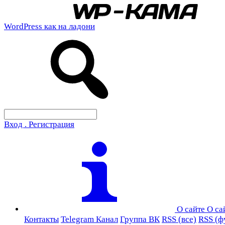
WordPress как на ладони
Вход . Регистрация
О сайте
О са
Контакты
Telegram Канал
Группа ВК
RSS (все)
RSS (ф