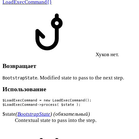
LoadExecCommand{}
Хуков нет.
Возвращает
. Modified state to pass to the next step.
BootstrapState
Использование
$LoadExecCommand = new LoadExecCommand();

$LoadExecCommand->process( $state );
$state
(
BootstrapState
) (обязательный)
Contextual state to pass into the step.