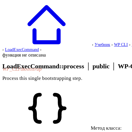
›
Учебник
›
WP CLI
›
›
LoadExecCommand
›
функция не описана
LoadExecCommand::process
│
public
│
WP-C
WP_CLI\Bootstrap
Process this single bootstrapping step.
Метод класса: