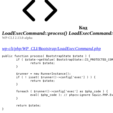
Код
LoadExecCommand::process()
LoadExecCommand::
WP-CLI 2.13.0-alpha
wp-cli/php/WP_CLI/Bootstrap/LoadExecCommand.php
public function process( BootstrapState $state ) {

	if ( $state->getValue( BootstrapState::IS_PROTECTED_COMMAND, false ) ) {

		return $state;

	}

	$runner = new RunnerInstance();

	if ( ! isset( $runner()->config['exec'] ) ) {

		return $state;

	}

	foreach ( $runner()->config['exec'] as $php_code ) {

		eval( $php_code ); // phpcs:ignore Squiz.PHP.Eval.Discouraged

	}

	return $state;

}