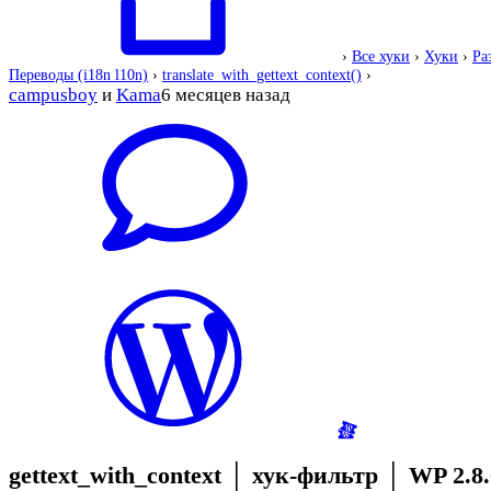
›
Все хуки
›
Хуки
›
Ра
Переводы (i18n l10n)
›
translate_with_gettext_context()
›
campusboy
и
Kama
6 месяцев назад
gettext_with_context
│
хук-фильтр
│
WP 2.8.