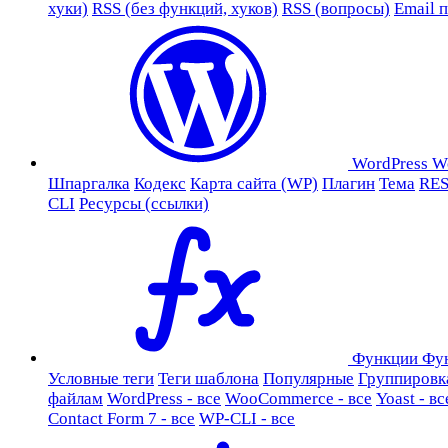
хуки)
RSS (без функций, хуков)
RSS (вопросы)
Email 
WordPress
W
Шпаргалка
Кодекс
Карта сайта (WP)
Плагин
Тема
RES
CLI
Ресурсы (ссылки)
Функции
Фу
Условные теги
Теги шаблона
Популярные
Группировк
файлам
WordPress - все
WooCommerce - все
Yoast - вс
Contact Form 7 - все
WP-CLI - все