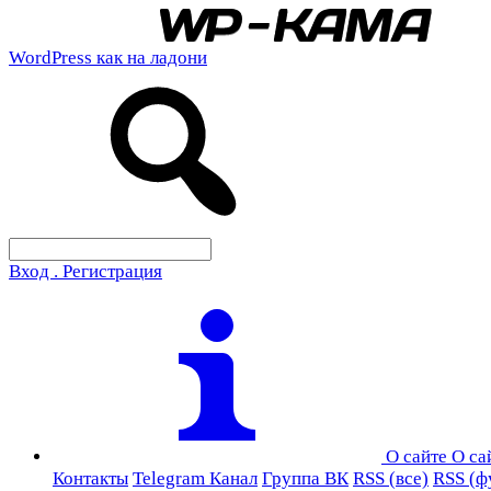
WordPress как на ладони
Вход . Регистрация
О сайте
О са
Контакты
Telegram Канал
Группа ВК
RSS (все)
RSS (ф