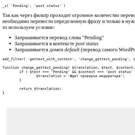
_x( 'Pending', 'post status' )
Так как через фильтр проходит огромное количество перево
необходимо перевести определенную фразу и только в нуж
то используем условие:
Запрашивается перевод слова "Pending"
Запрашивается в контексте
post status
Запрашивается домен
default
(перевод самого WordPr
add_filter( 'gettext_with_context', 'change_gettext_pending', 1
function change_gettext_pending( $translation, $text, $context,
	if ( $text === 'Pending' && $context === 'post status' && $domain === 'default' ) {

		$translation = 'Ждет проверки модератора';

	}

	return $translation;

}