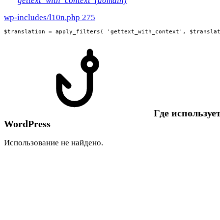
gettext_with_context_(domain)
wp-includes/l10n.php 275
$translation = apply_filters( 'gettext_with_context', $transla
Где использует
WordPress
Использование не найдено.