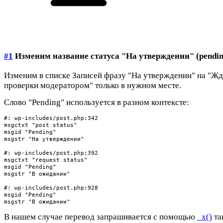
#1
Изменим название статуса "На утверждении" (pendin
Изменим в списке Записей фразу "На утверждении" на "Жд
проверки модератором" только в нужном месте.
Слово "Pending" используется в разном контексте:
#: wp-includes/post.php:342

msgctxt "post status"

msgid "Pending"

msgstr "На утверждении"

#: wp-includes/post.php:392

msgctxt "request status"

msgid "Pending"

msgstr "В ожидании"

#: wp-includes/post.php:928

msgid "Pending"

msgstr "В ожидании"
В нашем случае перевод запрашивается с помощью
_x()
та