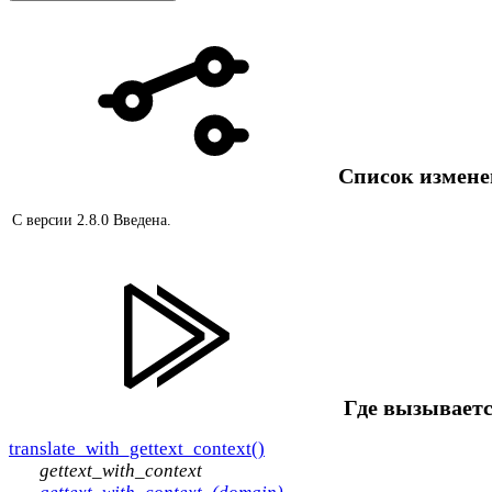
Список измен
С версии 2.8.0
Введена.
Где вызываетс
translate_with_gettext_context()
gettext_with_context