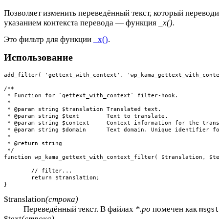
Позволяет изменить переведённый текст, который переводи
указанием контекста перевода — функция
_x()
.
Это фильтр для функции
_x()
.
Использование
add_filter( 'gettext_with_context', 'wp_kama_gettext_with_conte
/**

 * Function for `gettext_with_context` filter-hook.

 * 

 * @param string $translation Translated text.

 * @param string $text        Text to translate.

 * @param string $context     Context information for the trans
 * @param string $domain      Text domain. Unique identifier fo
 *

 * @return string

 */

function wp_kama_gettext_with_context_filter( $translation, $te
	// filter...

	return $translation;

}
$translation
(строка)
Переведённый текст. В файлах
*.po
помечен как
msgst
$text
(строка)