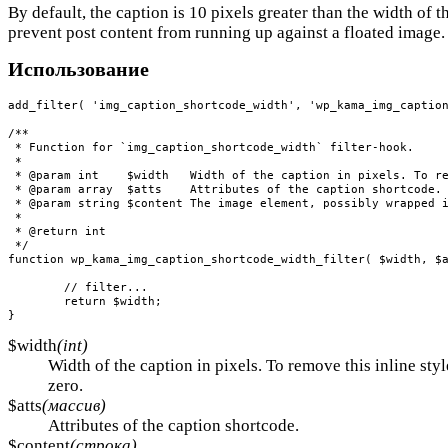
By default, the caption is 10 pixels greater than the width of t
prevent post content from running up against a floated image.
Использование
add_filter( 'img_caption_shortcode_width', 'wp_kama_img_caption
/**

 * Function for `img_caption_shortcode_width` filter-hook.

 * 

 * @param int    $width   Width of the caption in pixels. To re
 * @param array  $atts    Attributes of the caption shortcode.

 * @param string $content The image element, possibly wrapped i
 *

 * @return int

 */

function wp_kama_img_caption_shortcode_width_filter( $width, $a
	// filter...

	return $width;

}
$width
(int)
Width of the caption in pixels. To remove this inline styl
zero.
$atts
(массив)
Attributes of the caption shortcode.
$content
(строка)