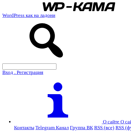
WordPress как на ладони
Вход . Регистрация
О сайте
О са
Контакты
Telegram Канал
Группа ВК
RSS (все)
RSS (ф