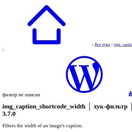
›
Все хуки
›
img_capti
›
фильтр не описан
img_caption_shortcode_width
│
хук-фильтр
3.7.0
Filters the width of an image's caption.