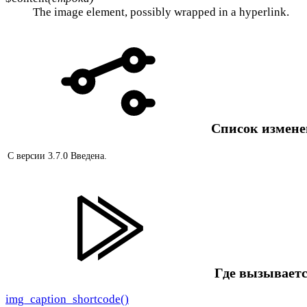
The image element, possibly wrapped in a hyperlink.
Список измен
С версии 3.7.0
Введена.
Где вызываетс
img_caption_shortcode()