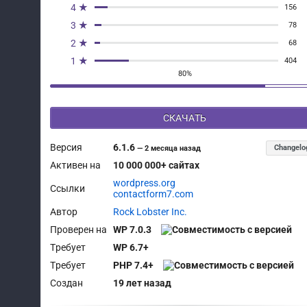
4 ★
156
3 ★
78
2 ★
68
1 ★
404
80%
СКАЧАТЬ
Версия
6.1.6
Changelo
—
2 месяца назад
Активен на
10 000 000+ сайтах
wordpress.org
Ссылки
contactform7.com
Автор
Rock Lobster Inc.
Проверен на
WP 7.0.3
Требует
WP 6.7+
Требует
PHP 7.4+
Создан
19 лет назад