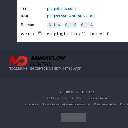
Тест
plugintests.com
Код
plugins.svn.wordpress.org
6.1.6
6.1.5
6.1.4
Версии
····
wp plugin install contact-form-7 --activate
WP-CLI
продвижение сайтов Санкт-Петербург
Kama © 2010-2026
0.119 sec. 4 SQL. 6.09 MB —
хостинг beget
Контакты
Политика конфиденциальности
О перепечатке
Стат