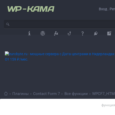
Вход . Ре
›
Плагины
›
Contact Form 7
›
Все функции
›
WPCF7_HTML
функция