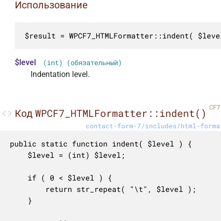
Использование
$result = WPCF7_HTMLFormatter::indent( $leve
$level
(int) (обязательный)
Indentation level.
CF7 
WPCF7_HTMLFormatter::indent()
Код
contact-form-7/includes/html-forma
public static function indent( $level ) {

	$level = (int) $level;

	if ( 0 < $level ) {

		return str_repeat( "\t", $level );

	}
