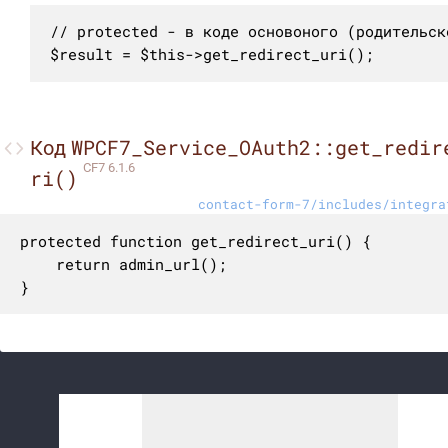
// protected - в коде основоного (родительск
$result = $this->get_redirect_uri();
WPCF7_Service_OAuth2::get_redir
Код
CF7 6.1.6
ri()
contact-form-7/includes/integra
protected function get_redirect_uri() {

	return admin_url();

}