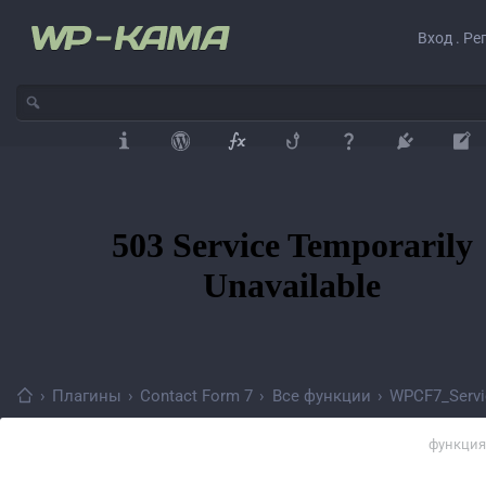
Вход . Ре
›
Плагины
›
Contact Form 7
›
Все функции
›
WPCF7_Servi
функция