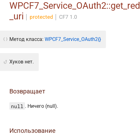
WPCF7_Service_OAuth2::get_red
_uri
│
protected
│
CF7 1.0
Метод класса:
WPCF7_Service_OAuth2{}
Хуков нет.
Возвращает
null
. Ничего (null).
Использование