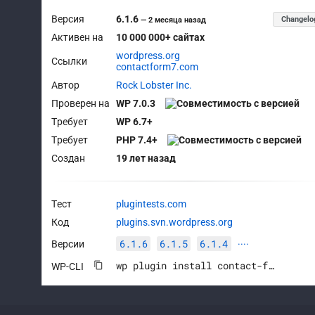
Версия
6.1.6
Changelo
—
2 месяца назад
Активен на
10 000 000+ сайтах
wordpress.org
Ссылки
contactform7.com
Автор
Rock Lobster Inc.
Проверен на
WP 7.0.3
Требует
WP 6.7+
Требует
PHP 7.4+
Создан
19 лет назад
Тест
plugintests.com
Код
plugins.svn.wordpress.org
6.1.6
6.1.5
6.1.4
Версии
····
wp plugin install contact-form-7 --activate
WP-CLI