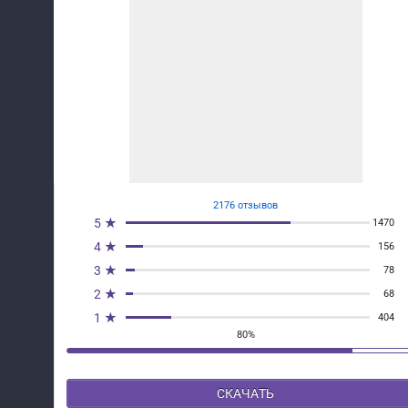
2176 отзывов
5 ★
1470
4 ★
156
3 ★
78
2 ★
68
1 ★
404
80%
СКАЧАТЬ