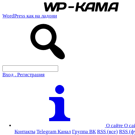
WordPress как на ладони
Вход . Регистрация
О сайте
О са
Контакты
Telegram Канал
Группа ВК
RSS (все)
RSS (ф