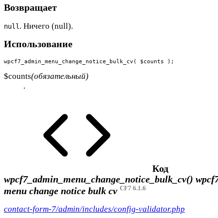
Возвращает
. Ничего (null).
null
Использование
wpcf7_admin_menu_change_notice_bulk_cv( $counts );
$counts
(обязательный)
.
Код
wpcf7_admin_menu_change_notice_bulk_cv()
wpcf7
CF7 6.1.6
menu change notice bulk cv
contact-form-7/admin/includes/config-validator.php