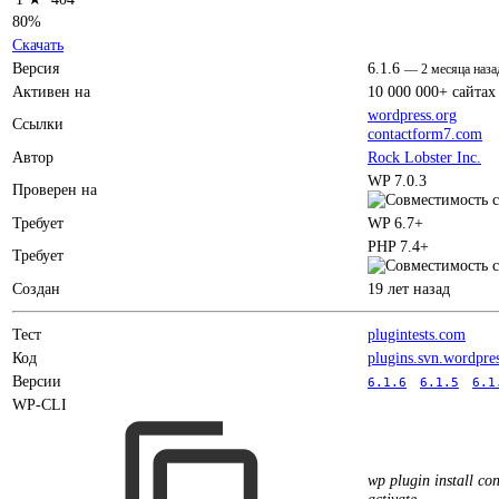
80%
Скачать
Версия
6.1.6
—
2 месяца наза
Активен на
10 000 000+ сайтах
wordpress.org
Ссылки
contactform7.com
Автор
Rock Lobster Inc.
WP 7.0.3
Проверен на
Требует
WP 6.7+
PHP 7.4+
Требует
Создан
19 лет назад
Тест
plugintests.com
Код
plugins.svn.wordpre
Версии
6.1.6
6.1.5
6.1
WP-CLI
wp plugin install co
activate