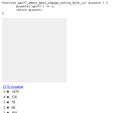
function wpcf7_admin_menu_change_notice_bulk_cv( $counts ) {

	$counts['wpcf7'] += 1;

	return $counts;

}
2176 отзывов
5 ★
1470
4 ★
156
3 ★
78
2 ★
68
1 ★
404