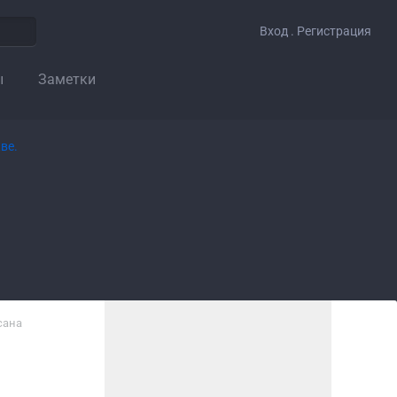
Вход . Регистрация
ы
Заметки
сана