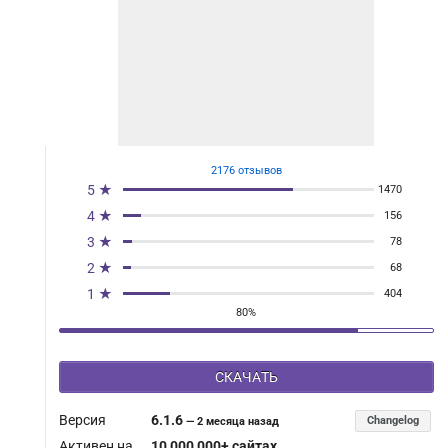
2176 отзывов
5 ★
1470
4 ★
156
3 ★
78
2 ★
68
1 ★
404
80%
СКАЧАТЬ
Версия
6.1.6
Changelog
—
2 месяца назад
Активен на
10 000 000+ сайтах