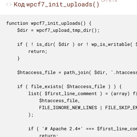
CF7 6.1.6
wpcf7_init_uploads()
Код
function wpcf7_init_uploads() {

	$dir = wpcf7_upload_tmp_dir();

	if ( ! is_dir( $dir ) or ! wp_is_writable( $dir ) ) {

		return;

	}

	$htaccess_file = path_join( $dir, '.htaccess' );

	if ( file_exists( $htaccess_file ) ) {

		list( $first_line_comment ) = (array) file(

			$htaccess_file,

			FILE_IGNORE_NEW_LINES | FILE_SKIP_EMPTY_LINES

		);

		if ( '# Apache 2.4+' === $first_line_comment ) {

			return;
