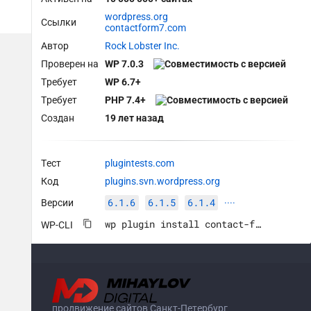
wordpress.org
Ссылки
contactform7.com
Автор
Rock Lobster Inc.
Проверен на
WP 7.0.3
Требует
WP 6.7+
Требует
PHP 7.4+
Создан
19 лет назад
Тест
plugintests.com
Код
plugins.svn.wordpress.org
6.1.6
6.1.5
6.1.4
Версии
····
wp plugin install contact-form-7 --activate
WP-CLI
продвижение сайтов Санкт-Петербург