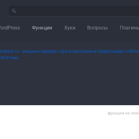
ordPress
Функции
Хуки
Вопросы
Плагин
функция не опи