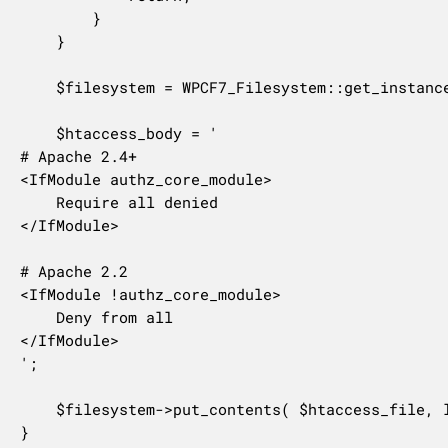
		}

	}

	$filesystem = WPCF7_Filesystem::get_instance();

	$htaccess_body = '

# Apache 2.4+

<IfModule authz_core_module>

    Require all denied

</IfModule>

# Apache 2.2

<IfModule !authz_core_module>

    Deny from all

</IfModule>

';

	$filesystem->put_contents( $htaccess_file, ltrim( $htaccess_body ) );

}