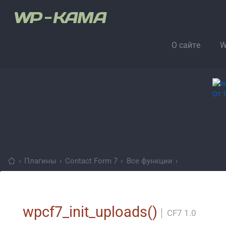
О сайте
W
›
Плагины
›
Contact Form 7
›
Все функции
›
wpcf7_init_uploads()
│
CF7 1.0