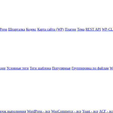
Press
Шпаргалка
Кодекс
Карта сайта (WP)
Плагин
Тема
REST API
WP-CL
ции
Условные теги
Теги шаблона
Популярные
Группировка по файлам
Wo
ядок выполнения
WordPress - все
WooCommerce - все
Yoast - все
ACF - вс