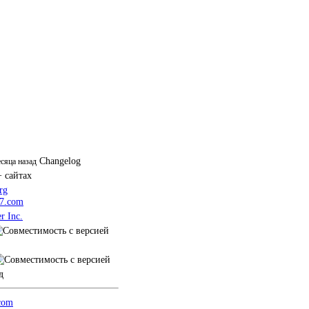
Changelog
есяца назад
+ сайтах
rg
m7.com
r Inc.
д
.com