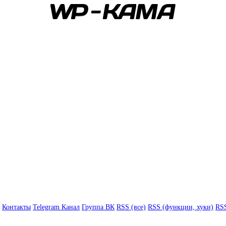
Контакты
Telegram Канал
Группа ВК
RSS (все)
RSS (функции, хуки)
RSS