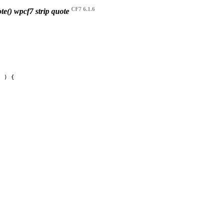
CF7 6.1.6
te()
wpcf7 strip quote