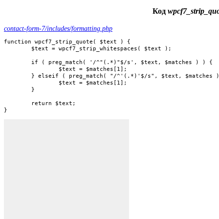
Код
wpcf7_strip_quo
contact-form-7/includes/formatting.php
function wpcf7_strip_quote( $text ) {

	$text = wpcf7_strip_whitespaces( $text );

	if ( preg_match( '/^"(.*)"$/s', $text, $matches ) ) {

		$text = $matches[1];

	} elseif ( preg_match( "/^'(.*)'$/s", $text, $matches ) ) {

		$text = $matches[1];

	}

	return $text;

}