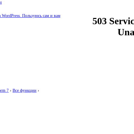
и
orm 7
›
Все функции
›