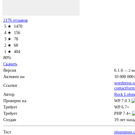
2176 отзывов
5 ★
1470
4 ★
156
3 ★
78
2 ★
68
1 ★
404
80%
Скачать
Версия
6.1.6
—
2 м
Активен на
10 000 000
wordpress.o
Ссылки
contactfor
Автор
Rock Lobste
Проверен на
WP 7.0.3
Требует
WP 6.7+
Требует
PHP 7.4+
Создан
19 лет наза
Тест
plugintests