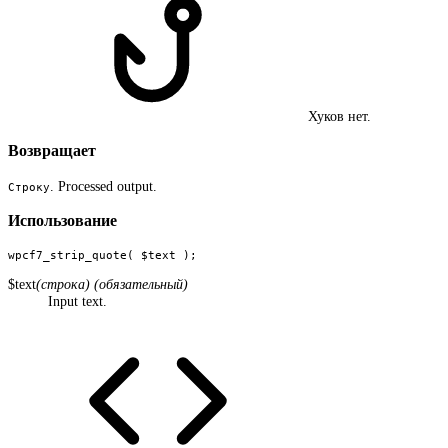
Хуков нет.
Возвращает
. Processed output.
Строку
Использование
wpcf7_strip_quote( $text );
$text
(строка) (обязательный)
Input text.