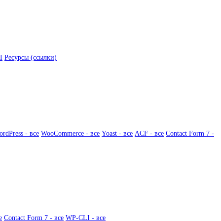
I
Ресурсы (ссылки)
rdPress - все
WooCommerce - все
Yoast - все
ACF - все
Contact Form 7 -
е
Contact Form 7 - все
WP-CLI - все