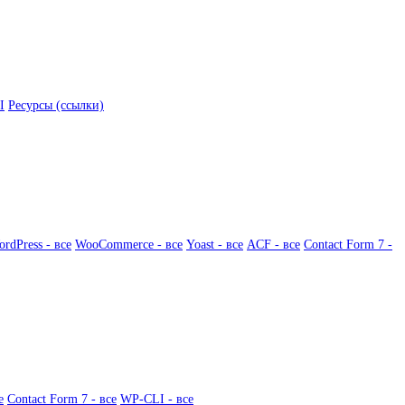
I
Ресурсы (ссылки)
rdPress - все
WooCommerce - все
Yoast - все
ACF - все
Contact Form 7 -
е
Contact Form 7 - все
WP-CLI - все