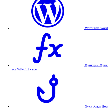
WordPress
Word
Функции
Функ
все
WP-CLI - все
Хуки
Хуки
Пор