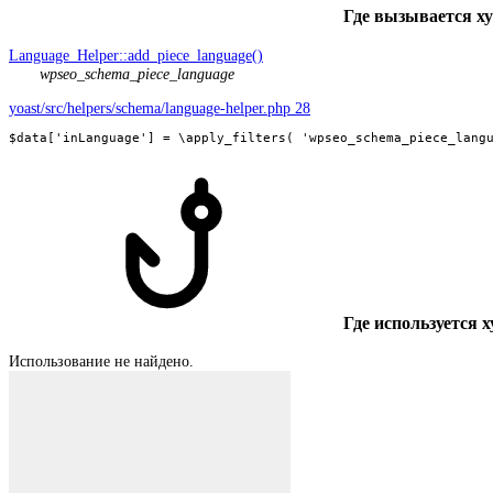
Где вызывается х
Language_Helper::add_piece_language()
wpseo_schema_piece_language
yoast/src/helpers/schema/language-helper.php 28
$data['inLanguage'] = \apply_filters( 'wpseo_schema_piece_lang
Где используется х
Использование не найдено.