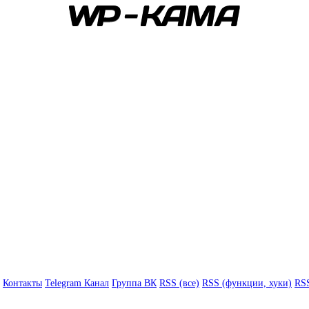
Контакты
Telegram Канал
Группа ВК
RSS (все)
RSS (функции, хуки)
RSS