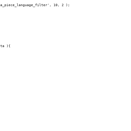
a_piece_language_filter', 10, 2 );

ta ){
