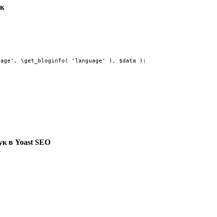
ук
uage', \get_bloginfo( 'language' ), $data );
ук в Yoast SEO