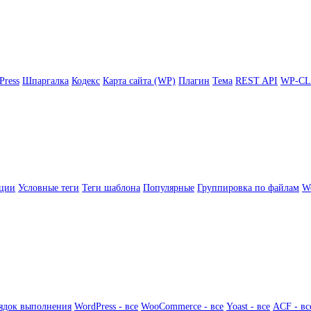
Press
Шпаргалка
Кодекс
Карта сайта (WP)
Плагин
Тема
REST API
WP-CL
ции
Условные теги
Теги шаблона
Популярные
Группировка по файлам
Wo
ядок выполнения
WordPress - все
WooCommerce - все
Yoast - все
ACF - вс