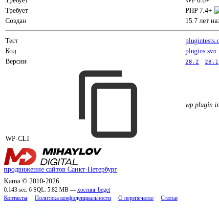
Требует
WP 6.8+
Требует
PHP 7.4+
Создан
15.7 лет на
Тест
plugintests
Код
plugins.svn
Версии
28.2
28.1
wp plugin in
WP-CLI
продвижение сайтов Санкт-Петербург
Kama © 2010-2026
0.143 sec. 6 SQL. 5.82 MB —
хостинг beget
Контакты
Политика конфиденциальности
О перепечатке
Статьи