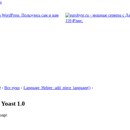
и
O
›
Все хуки
›
Language_Helper::add_piece_language()
›
│
Yoast 1.0
uage.