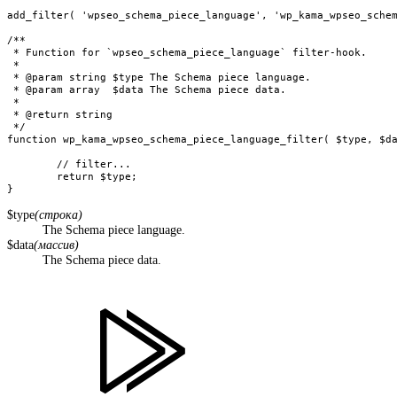
add_filter( 'wpseo_schema_piece_language', 'wp_kama_wpseo_schem
/**

 * Function for `wpseo_schema_piece_language` filter-hook.

 * 

 * @param string $type The Schema piece language.

 * @param array  $data The Schema piece data.

 *

 * @return string

 */

function wp_kama_wpseo_schema_piece_language_filter( $type, $da
	// filter...

	return $type;

}
$type
(строка)
The Schema piece language.
$data
(массив)
The Schema piece data.