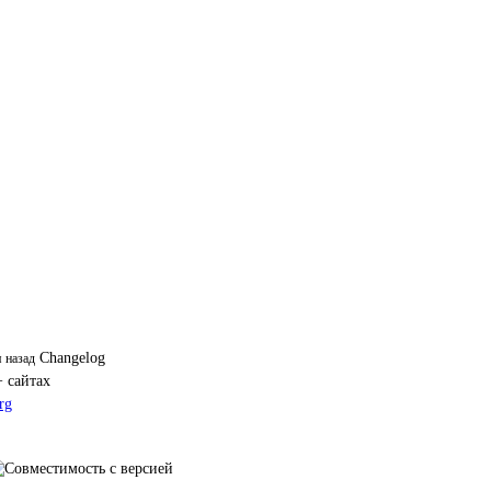
Changelog
я назад
+ сайтах
rg