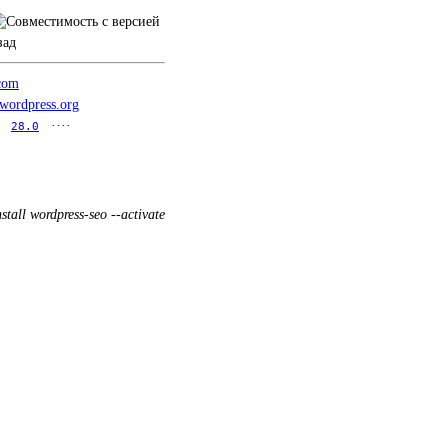
зад
.com
.wordpress.org
····
28.0
stall wordpress-seo --activate