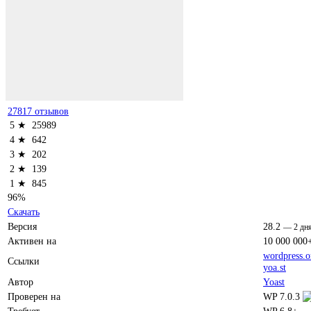
27817 отзывов
5 ★
25989
4 ★
642
3 ★
202
2 ★
139
1 ★
845
96%
Скачать
Версия
28.2
—
2 дн
Активен на
10 000 000
wordpress.o
Ссылки
yoa.st
Автор
Yoast
Проверен на
WP 7.0.3