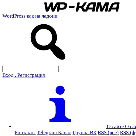
WordPress как на ладони
Вход . Регистрация
О сайте
О са
Контакты
Telegram Канал
Группа ВК
RSS (все)
RSS (ф