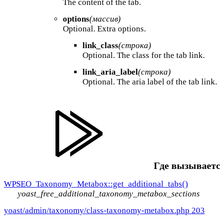
The content of the tab.
options
(массив)
Optional. Extra options.
link_class
(строка)
Optional. The class for the tab link.
link_aria_label
(строка)
Optional. The aria label of the tab link.
Где вызываетс
WPSEO_Taxonomy_Metabox::get_additional_tabs()
yoast_free_additional_taxonomy_metabox_sections
yoast/admin/taxonomy/class-taxonomy-metabox.php 203