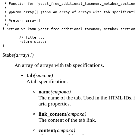
 * Function for `yoast_free_additional_taxonomy_metabox_section
 * 

 * @param array[] $tabs An array of arrays with tab specificati
 *

 * @return array[]

 */

function wp_kama_yoast_free_additional_taxonomy_metabox_section
	// filter...

	return $tabs;

}
$tabs
(array[])
An array of arrays with tab specifications.
tab
(массив)
A tab specification.
name
(строка)
The name of the tab. Used in the HTML IDs, 
aria properties.
link_content
(строка)
The content of the tab link.
content
(строка)