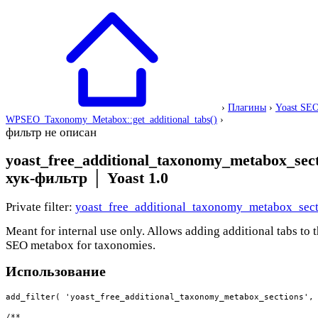
›
Плагины
›
Yoast SE
WPSEO_Taxonomy_Metabox::get_additional_tabs()
›
фильтр не описан
yoast_free_additional_taxonomy_metabox_sec
хук-фильтр
│
Yoast 1.0
Private filter:
yoast_free_additional_taxonomy_metabox_sect
Meant for internal use only. Allows adding additional tabs to 
SEO metabox for taxonomies.
Использование
add_filter( 'yoast_free_additional_taxonomy_metabox_sections', 
/**
