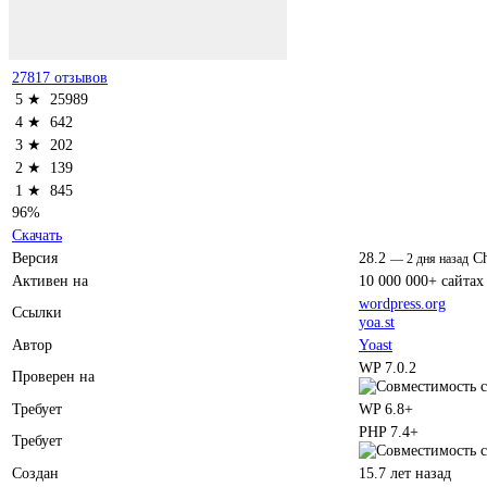
27817 отзывов
5 ★
25989
4 ★
642
3 ★
202
2 ★
139
1 ★
845
96%
Скачать
Версия
28.2
C
—
2 дня назад
Активен на
10 000 000+ сайтах
wordpress.org
Ссылки
yoa.st
Автор
Yoast
WP 7.0.2
Проверен на
Требует
WP 6.8+
PHP 7.4+
Требует
Создан
15.7 лет назад