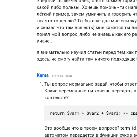
Упертый ты же человек) опять комментарий 
какой либо пользы. Хочешь помочь - так на
лёгкий пример, зачем умничить и говорить чт
так что-то делаю? Ты бы ещё дал мне ссылку
и сказал что там все есть) мне кажется ты л
понял мой вопрос, либо не знаешь как его р
иначе..
я внимательно изучил статьи перед тем как 
здесь, не смогу найти там ничего подходящег
Kama
5.4 года назад
Ты вопрос нормально задай, чтобы ответь
Какие переменные ты хочешь передать, в
контексте?
return $var1 + $var2 + $var3; <- сю
Это вообще что в твоем вопросе? term_id
e
автоматом передается в функции хуков