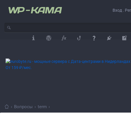
Вход . Ре
›
Вопросы
›
term
›