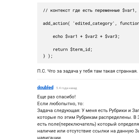
// контекст где есть переменные $var1, 
add_action( 'edited_category', function
	echo $var1 + $var2 + $var3;

	return $term_id;

} );
П.С. Что за задача у тебя там такая странная.
doubled
5.4 года назад
Еще раз спасибо!
Если любопытно, то:
Задача следующая: У меня есть Рубрики и За
которые по этим Рубрикам распределены. В 
есть поле(переключатель) который определя
наличие или отсутствие ссылки на данную З
навигации.