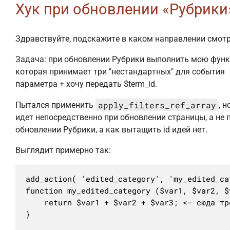
Хук при обновлении «Рубрики
Здравствуйте, подскажите в каком направлении смотр
Задача: при обновлении Рубрики выполнить мою функ
которая принимает три "нестандартных" для события
параметра + хочу передать $term_id.
apply_filters_ref_array
Пытался применить
, 
идет непосредственно при обновлении страницы, а не 
обновлении Рубрики, а как вытащить id идей нет.
Выглядит примерно так:
add_action( 'edited_category', 'my_edited_ca
function my_edited_category ($var1, $var2, $v
	return $var1 + $var2 + $var3; <- сюда требуется передать term_id

}
