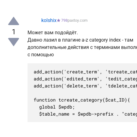
kolshix
798
paxtoy.com
1
Может вам подойдёт.
Давно лазил в плагине a-z category index - там
дополнительные действия с терминами выпол
с помощью
add_action('create_term', 'tcreate_cat
add_action('edited_term', 'tedit_categ
add_action('delete_term', 'tdelete_cat
function tcreate_category($cat_ID){

  global $wpdb;
