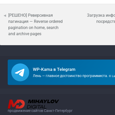
[РЕШЕНО] Реверсивная
Загрузка инф
пагинация — Reverse ordered
посредст
pagination on home, search
and archive pages
WP-Kama в Telegram
Лень — главное достоинство программиста.
© La
продвижение сайтов Санкт-Петербург