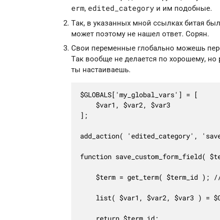
erm
edited_category
,
и им подобные.
Так, в указанных мной ссылках битая был
может поэтому не нашел ответ. Сорян.
Свои переменные глобально можешь пер
Так вообще не делается по хорошему, но 
ты настаиваешь.
$GLOBALS['my_global_vars'] = [

	$var1, $var2, $var3

];

add_action( 'edited_category', 'save
function save_custom_form_field( $te
	$term = get_term( $term_id ); // получим WP_Term объект

	list( $var1, $var2, $var3 ) = $GLOBALS['my_global_vars'];

	return $term_id;
