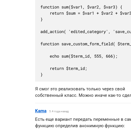
function sum($var1, $var2, $var3) {

	return $sum = $var1 + $var2 + $var3;

}

add_action( 'edited_category', 'save_cu
function save_custom_form_field( $term_
	echo sum($term_id, 555, 666);

	return $term_id;

}
Я смог это реализовать только через свой
собственный класс. Можно иначе как-то сде
Kama
5.4 года назад
Есть еще вариант передать переменные в са
функцию определив анонимную функцию: