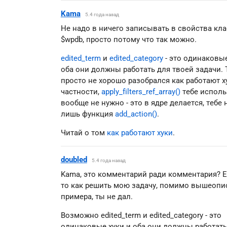
Kama
5.4 года назад
Не надо в ничего записывать в свойства кла
$wpdb, просто потому что так можно.
edited_term
и
edited_category
- это одинаковые
оба они должны работать для твоей задачи.
просто не хорошо разобрался как работают ху
частности,
apply_filters_ref_array()
тебе исполь
вообще не нужно - это в ядре делается, тебе
лишь функция
add_action()
.
Читай о том
как работают хуки
.
doubled
5.4 года назад
Kama, это комментарий ради комментария? Е
то как решить мою задачу, помимо вышеопи
примера, ты не дал.
Возможно edited_term и edited_category - это
одинаковые хуки и оба они должны работать,