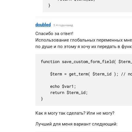
}
doubled
5.4 года назад
Спасибо за ответ!
Использование глобальных переменных мне
по душе и по этому я хочу их передать в фун
function save_custom_form_field( $term_
	$term = get_term( $term_id ); // получим WP_Term объект

	echo $var1;

	return $term_id;

}
Как я могу так сделать? Или не могу?
Лучший для меня вариант следующий: