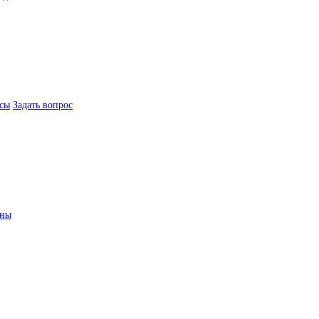
сы
Задать вопрос
ины