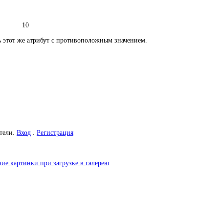
10
ь этот же атрибут с противоположным значением.
атели.
Вход
.
Регистрация
ние картинки при загрузке в галерею