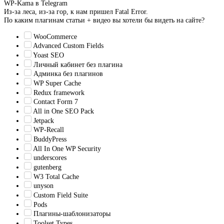
WP-Kama в Telegram
Из-за леса, из-за гор, к нам пришел Fatal Error.
По каким плагинам статьи + видео вы хотели бы видеть на сайте?
WooCommerce
Advanced Custom Fields
Yoast SEO
Личный кабинет без плагина
Админка без плагинов
WP Super Cache
Redux framework
Contact Form 7
All in One SEO Pack
Jetpack
WP-Recall
BuddyPress
All In One WP Security
underscores
gutenberg
W3 Total Cache
unyson
Custom Field Suite
Pods
Плагины-шаблонизаторы
Toolset Types