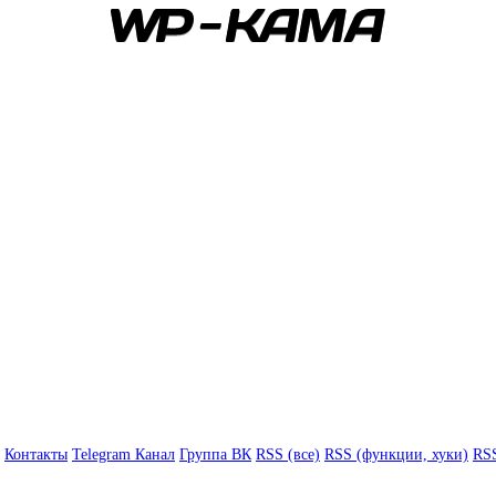
Контакты
Telegram Канал
Группа ВК
RSS (все)
RSS (функции, хуки)
RSS