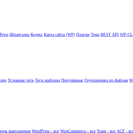
Press
Шпаргалка
Кодекс
Карта сайта (WP)
Плагин
Тема
REST API
WP-CL
ции
Условные теги
Теги шаблона
Популярные
Группировка по файлам
Wo
ядок выполнения
WordPress - все
WooCommerce - все
Yoast - все
ACF - вс