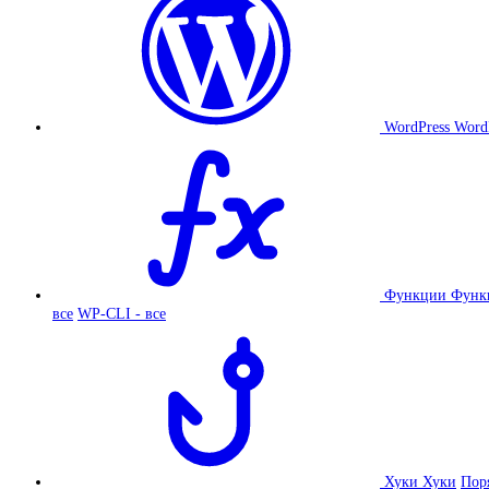
WordPress
Word
Функции
Функ
все
WP-CLI - все
Хуки
Хуки
Пор