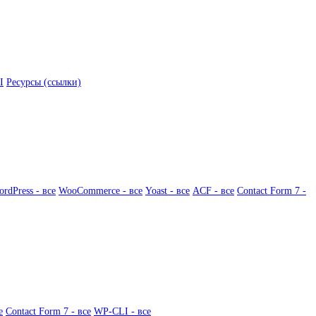
I
Ресурсы (ссылки)
rdPress - все
WooCommerce - все
Yoast - все
ACF - все
Contact Form 7 -
е
Contact Form 7 - все
WP-CLI - все