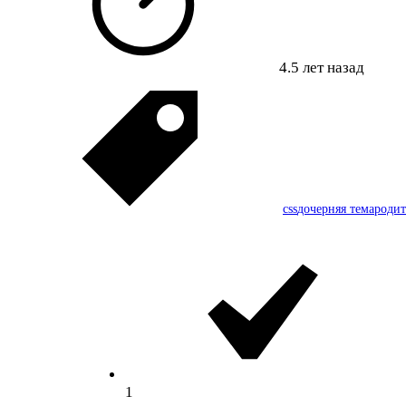
4.5 лет назад
css
дочерняя тема
родит
1