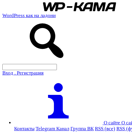
WordPress как на ладони
Вход . Регистрация
О сайте
О са
Контакты
Telegram Канал
Группа ВК
RSS (все)
RSS (ф