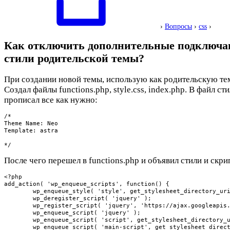
›
Вопросы
›
css
›
Как отключить дополнительные подключ
стили родительской темы?
При создании новой темы, использую как родительскую тем
Создал файлы functions.php, style.css, index.php. В файл ст
прописал все как нужно:
/*

Theme Name: Neo

Template: astra

*/
После чего перешел в functions.php и объявил стили и скри
<?php

add_action( 'wp_enqueue_scripts', function() {

	wp_enqueue_style( 'style', get_stylesheet_directory_uri() . '/assets/css/style.css' );

	wp_deregister_script( 'jquery' );

	wp_register_script( 'jquery', 'https://ajax.googleapis.com/ajax/libs/jquery/3.4.1/jquery.min.js');

	wp_enqueue_script( 'jquery' );

	wp_enqueue_script( 'script', get_stylesheet_directory_uri() . '/assets/js/slick.min.js', array('jquery'), null, true );

	wp_enqueue_script( 'main-script', get_stylesheet_directory_uri() .'/assets/js/script.js', array('jquery'), null, true );
