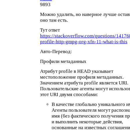
9893
Можно удалить, но наверное лучше остав
оно там есть.
Тут ответ
https://stackoverflow.com/questions/14176
profile-http-gmpg-org-xfn-11-what-is-this
Авто-Перевод:
Профили метаданных
Атрибут profile в HEAD указывает
местоположение профиля метаданных.
Значением атрибута profile является URI.
Пользовательские агенты могут использо
этот URI двумя способами:
В качестве глобально уникального и
Агенты пользователя могут распозна
имя (без фактического получения п
и выполнить некоторые действия,
основанные на известных соглашени