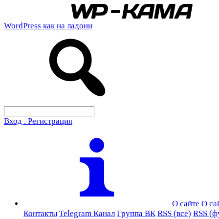
WordPress как на ладони
Вход . Регистрация
О сайте
О са
Контакты
Telegram Канал
Группа ВК
RSS (все)
RSS (ф