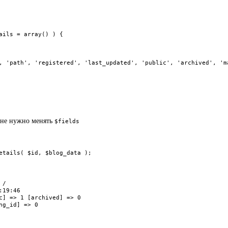
ils = array() ) {

 не нужно менять
$fields
etails( $id, $blog_data );
/ 

19:46 

c] => 1 [archived] => 0 

g_id] => 0 
