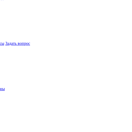
сы
Задать вопрос
ины