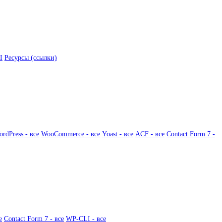
I
Ресурсы (ссылки)
rdPress - все
WooCommerce - все
Yoast - все
ACF - все
Contact Form 7 -
е
Contact Form 7 - все
WP-CLI - все