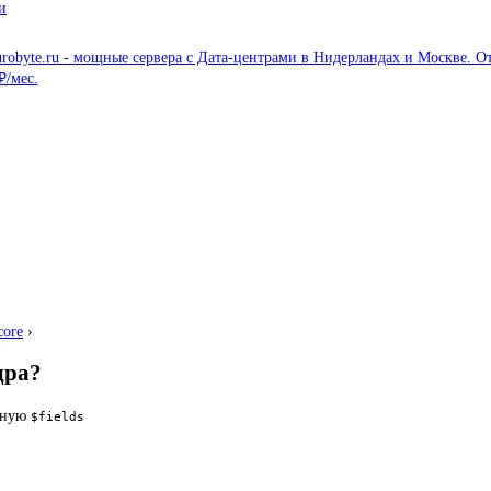
и
core
›
дра?
нную
$fields