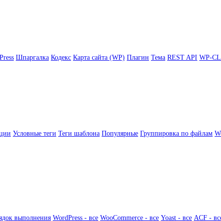
Press
Шпаргалка
Кодекс
Карта сайта (WP)
Плагин
Тема
REST API
WP-CL
ции
Условные теги
Теги шаблона
Популярные
Группировка по файлам
Wo
ядок выполнения
WordPress - все
WooCommerce - все
Yoast - все
ACF - вс