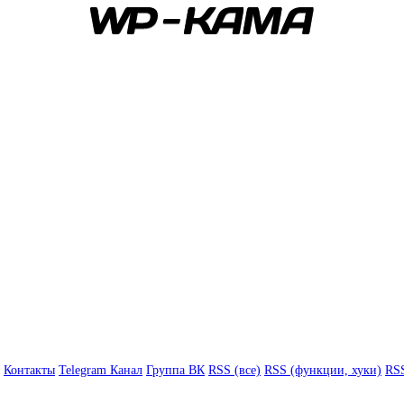
Контакты
Telegram Канал
Группа ВК
RSS (все)
RSS (функции, хуки)
RSS