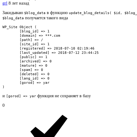
grl
8 лет назад
Закидываю
в функцию
$blog_data
update_blog_details( $id, $blog
получается такого вида
$blog_data
WP_Site Object ( 

	[blog_id] => 1 

	[domain] => ***.com 

	[path] => / 

	[site_id] => 1 

	[registered] => 2018-07-10 02:19:46 

	[last_updated] => 2018-07-12 23:44:25 

	[public] => 1 

	[archived] => 0 

	[mature] => 0 

	[spam] => 0 

	[deleted] => 0 

	[lang_id] => 0 

	[gorod] => yar

)
и
функция не сохраняет в базу
[gorod] => yar
0