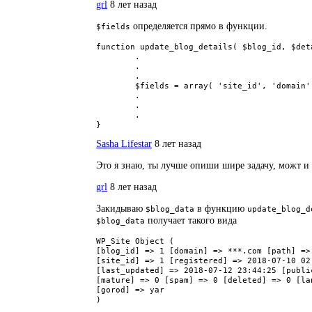
grl
8 лет назад
определяется прямо в функции.
$fields
function update_blog_details( $blog_id, $deta
	.

	.

	.

	$fields = array( 'site_id', 'domain', 'path', 'registered', 'last_updated', 'public', 'archived', 'mature', 'spam', 'deleted', 'lang_id');

	.

	.

	.

}
Sasha Lifestar
8 лет назад
Это я знаю, ты лучше опиши шире задачу, можт и
grl
8 лет назад
Закидываю
в функцию
$blog_data
update_blog_d
получает такого вида
$blog_data
WP_Site Object ( 

[blog_id] => 1 [domain] => ***.com [path] => 
[site_id] => 1 [registered] => 2018-07-10 02:
[last_updated] => 2018-07-12 23:44:25 [publi
[mature] => 0 [spam] => 0 [deleted] => 0 [lan
[gorod] => yar

)