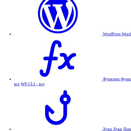
WordPress
Word
Функции
Функ
все
WP-CLI - все
Хуки
Хуки
Пор