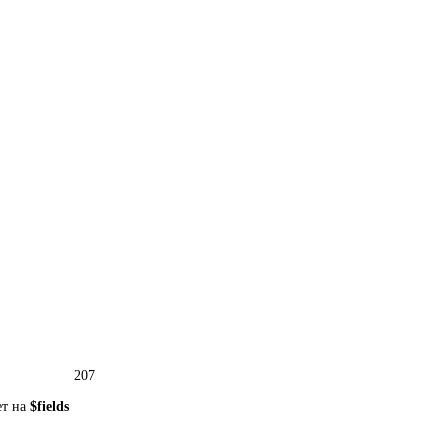
207
ет на
$fields