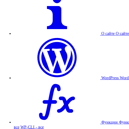
О сайте
О сайте
WordPress
Word
Функции
Функ
все
WP-CLI - все