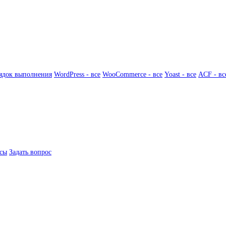
ядок выполнения
WordPress - все
WooCommerce - все
Yoast - все
ACF - вс
сы
Задать вопрос