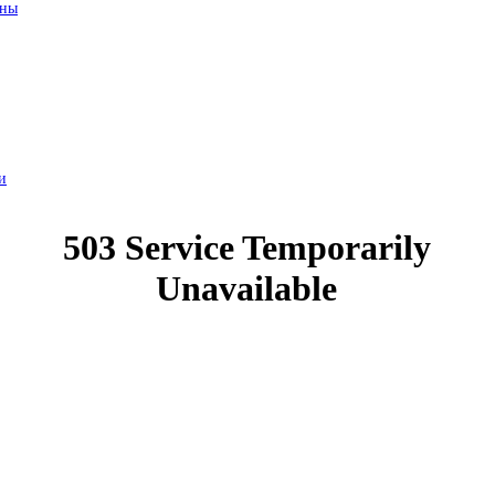
ины
и