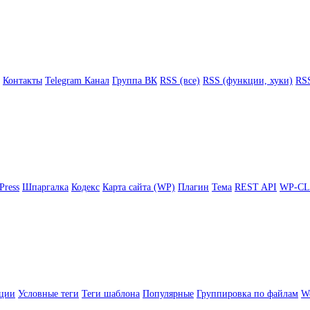
Контакты
Telegram Канал
Группа ВК
RSS (все)
RSS (функции, хуки)
RSS
Press
Шпаргалка
Кодекс
Карта сайта (WP)
Плагин
Тема
REST API
WP-CL
ции
Условные теги
Теги шаблона
Популярные
Группировка по файлам
Wo