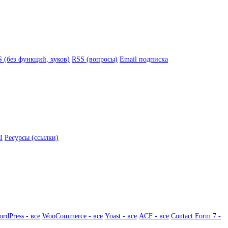
 (без функций, хуков)
RSS (вопросы)
Email подписка
I
Ресурсы (ссылки)
rdPress - все
WooCommerce - все
Yoast - все
ACF - все
Contact Form 7 -