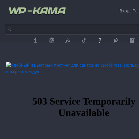
Вход . Ре