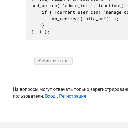
add_action( 'admin_init', function() {
	if ( !current_user_can( 'manage_options' ) && '/wp-admin/admin-ajax.php' != $_SERVER['PHP_SELF'] ) {

		wp_redirect( site_url() );

	}

}, 1 );
Комментировать
На вопросы могут отвечать только зарегистрирова
пользователи.
Вход
.
Регистрация