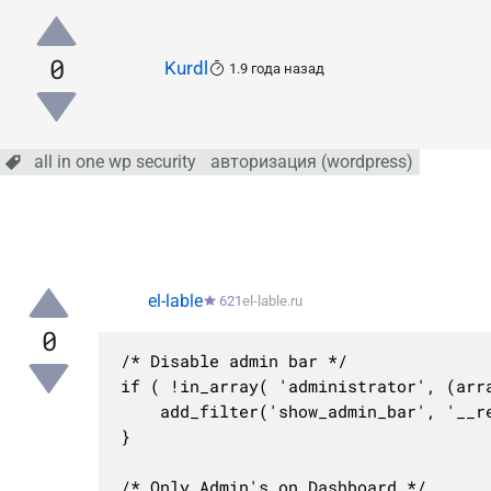
0
Kurdl
1.9 года назад
all in one wp security
авторизация (wordpress)
el-lable
621
el-lable.ru
0
/* Disable admin bar */

if ( !in_array( 'administrator', (arra
	add_filter('show_admin_bar', '__return_false');

}

/* Only Admin's on Dashboard */
