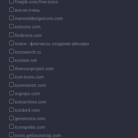
freepik.com/free-icons
все не очень
materialdesignicons.com
ionicons.com
findicons.com
поиск - флатикон, создание айкомун
iconsearch.ru
iconizer.net
thenounproject.com
icon-icons.com
iconmonstr.com
svgrepo.com
iconarchive.com
iconbird.com
genericons.com
iconspedia.com
icons.getbootstrap.com