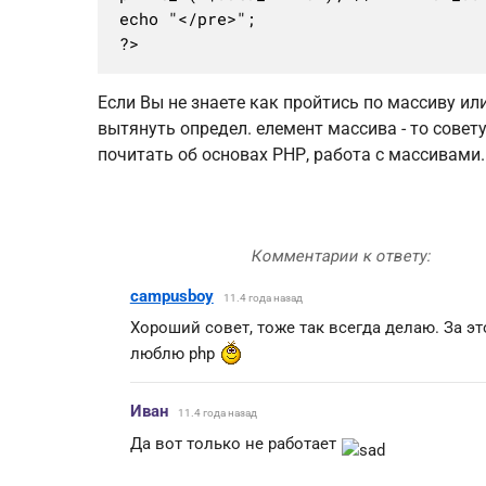
echo "</pre>";

?>
Если Вы не знаете как пройтись по массиву ил
вытянуть определ. елемент массива - то совет
почитать об основах PHP, работа с массивами.
campusboy
11.4 года назад
Хороший совет, тоже так всегда делаю. За эт
люблю php
Иван
11.4 года назад
Да вот только не работает