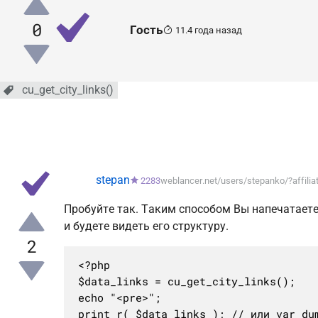
0
Гость
11.4 года назад
cu_get_city_links()
stepan
2283
weblancer.net/users/stepanko/?affiliat
Пробуйте так. Таким способом Вы напечатает
и будете видеть его структуру.
2
<?php

$data_links = cu_get_city_links();

echo "<pre>";

print_r( $data_links ); // или var_dum