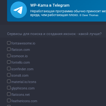
WP-Kama в Telegram
Неработающая программа обычно приносит м
вреда, чем работающая плохо.
© Dave Thomas
Сервисы для поиска и создания иконок - какой лучше?
fontawesome.io
flaticon.com
icomoon.io
fontello.com
iconfinder.com
icons8.com
material.io/icons
glyphicons.com
flaticons.net
feathericons.com