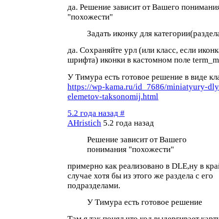
да. Решение зависит от Вашего понимани
"похожести"
Задать иконку для категории(раздел
да. Сохраняйте урл (или класс, если иконк
шрифта) иконки в кастомном поле term_m
У Тимура есть готовое решение в виде кла
https://wp-kama.ru/id_7686/miniatyury-dly
elemetov-taksonomij.html
5.2 года назад
#
AHristich
5.2 года назад
Решение зависит от Вашего
понимания "похожести"
примерно как реализовано в DLE,ну в кр
случае хотя бы из этого же раздела с его
подразделами.
У Тимура есть готовое решение
Там я так понял что код выдергивает карт