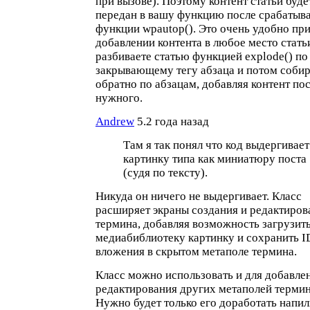
при вызове). Поэтому контент статьи буде
передан в вашу функцию после срабатыв
функции wpautop(). Это очень удобно пр
добавлении контента в любое место статьи
разбиваете статью функцией explode() по
закрывающему тегу абзаца и потом собир
обратно по абзацам, добавляя контент по
нужного.
Andrew
5.2 года назад
Там я так понял что код выдергивает
картинку типа как миниатюру поста
(судя по тексту).
Никуда он ничего не выдергивает. Класс
расширяет экраны создания и редактиров
термина, добавляя возможность загрузить
медиабиблиотеку картинку и сохранить I
вложения в скрытом метаполе термина.
Класс можно использовать и для добавле
редактирования других метаполей термин
Нужно будет только его доработать напи