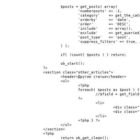
	$posts = get_posts( array(

		'numberposts' => -1,

		'category'    => get_the_category( get_queried_object()->ID )[0]->term_id,

		'orderby'     => 'date',

		'order'       => 'DESC',

		'include'     => array(),

		'exclude'     => get_queried_object()->ID,

		'post_type'   => 'post',

		'suppress_filters' => true, // подавление работы фильтров изменения SQL запроса

	) );

	if( !count( $posts ) ) return;

	ob_start();

?>

<section class="other_articles">

	<header>Другие статьи</header>

	<ul>

		<?php

		foreach( $posts as $post ) {

			//$field = get_field( 'article-preview', $post->ID );

		?>

			<li>

				<div class="thumb"><img src="<?php //echo $field['thumb']['sizes']['post-thumb']; ?>"></div>

				<div class="title"><a href="<?php echo get_permalink( $post->ID ); ?>"><?php echo $post->post_title; ?></a></div>

			</li>

		<?php } ?>

	</ul>

</section>

<?php

	return ob_get_clean();
