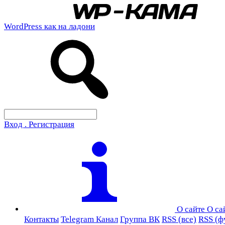
WordPress как на ладони
Вход . Регистрация
О сайте
О са
Контакты
Telegram Канал
Группа ВК
RSS (все)
RSS (ф