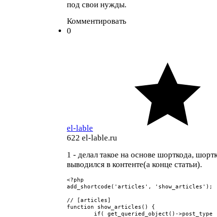
под свои нужды.
Комментировать
0
el-lable
622
el-lable.ru
1 - делал такое на основе шорткода, шорт
выводился в контенте(а конце статьи).
<?php 

add_shortcode('articles', 'show_articles');

// [articles]

function show_articles() {

	if( get_queried_object()->post_type != 'post' ) return;
