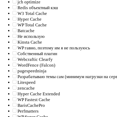
jch optimize
Redis объектный кэш
W3 Total Cache
Hyper Cache
WP Total Cache
Batcache
Не использую
Kinsta Cache
WP гавно, поэтому им я не пользуюсь
Собственный плагин
Webcraftic Clearfy
WordFence (Falcon)
pagespeedninja
Разрабатываю темы сам (минимум нагрузки на сер
Litespeed
zencache
Hyper Cache Extended
WP Fastest Cache
BarisCachePro
Perfmatters
WP Super Cache