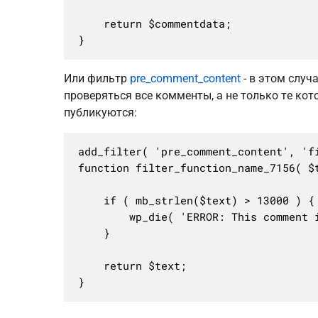
	return $commentdata;

}
Или фильтр
pre_comment_content
- в этом случ
проверяться все комменты, а не только те кот
публикуются:
add_filter( 'pre_comment_content', 'fi
function filter_function_name_7156( $t
	if ( mb_strlen($text) > 13000 ) {

		wp_die( 'ERROR: This comment is longer than the maximum allowed size.', 'Comment Declined', [ 'response' => 413 ] );

	}

	return $text;

}