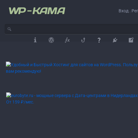
Вход . Ре