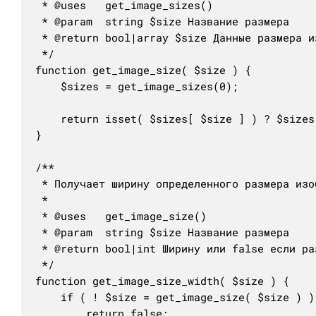
 * @uses   get_image_sizes()

 * @param  string $size Название размера

 * @return bool|array $size Данные размера и
 */

function get_image_size( $size ) {

	$sizes = get_image_sizes(0);

	return isset( $sizes[ $size ] ) ? $sizes[ $size ] : false;

}

/**

 * Получает ширину определенного размера изоб
 *

 * @uses   get_image_size()

 * @param  string $size Название размера

 * @return bool|int Ширину или false если раз
 */

function get_image_size_width( $size ) {

	if ( ! $size = get_image_size( $size ) )

		return false;
