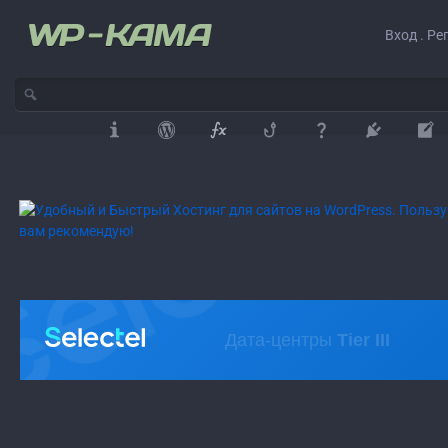
Вход . Ре