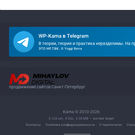
WP-Kama в Telegram
В теории, теория и практика неразделимы. На 
это не так.
© Yoggi Berra
продвижение сайтов Санкт-Петербург
Kama © 2010-2026
0.124 sec. 4 SQL. 6.54 MB —
хостинг beget
Контакты
Политика конфиденциальности
О перепечатке
Стат