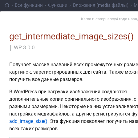
›
Все функции
›
Функции
›
Вложения (media файлы)
›
М
Kama
и
campusboy
4 года наза
get_intermediate_image_sizes()
│
WP 3.0.0
Получает массив названий всех промежуточных разм
картинок, зарегистрированных для сайта. Также можн
получить все данные размеров.
В WordPress при загрузки изображения создаются
дополнительные копии оригинального изображения, с
разными размерами. Некоторые из них устанавливают
настройках медиафайлов, а другие регистрируются ф
add_image_size()
. Эта функция позволяет получить на
всех таких размеров.