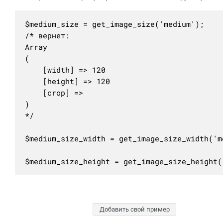
$medium_size = get_image_size('medium');

/* вернет:

Array

(

	[width] => 120

	[height] => 120

	[crop] => 

)

*/

$medium_size_width = get_image_size_width('m
$medium_size_height = get_image_size_height(
Добавить свой пример