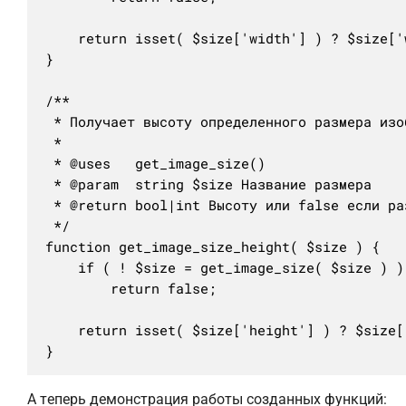
	return isset( $size['width'] ) ? $size['width'] : false;

}

/**

 * Получает высоту определенного размера изоб
 *

 * @uses   get_image_size()

 * @param  string $size Название размера

 * @return bool|int Высоту или false если раз
 */

function get_image_size_height( $size ) {

	if ( ! $size = get_image_size( $size ) )

		return false;

	return isset( $size['height'] ) ? $size['height'] : false;

}
А теперь демонстрация работы созданных функций: