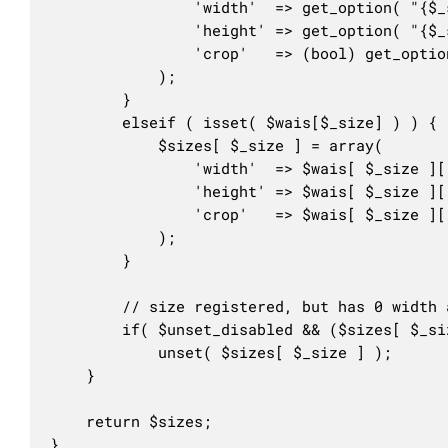
				'width'  => get_option( "{$_size}_size_w" ),

				'height' => get_option( "{$_size}_size_h" ),

				'crop'   => (bool) get_option( "{$_size}_crop" ),

			);

		}

		elseif ( isset( $wais[$_size] ) ) {

			$sizes[ $_size ] = array(

				'width'  => $wais[ $_size ]['width'],

				'height' => $wais[ $_size ]['height'],

				'crop'   => $wais[ $_size ]['crop'],

			);

		}

		// size registered, but has 0 width and height

		if( $unset_disabled && ($sizes[ $_size ]['width'] == 0) && ($sizes[ $_size ]['height'] == 0) )

			unset( $sizes[ $_size ] );

	}

	return $sizes;

}