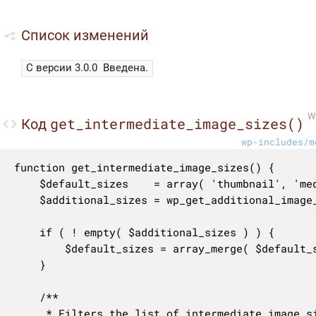
Список изменений
С версии 3.0.0
Введена.
W
get_intermediate_image_sizes()
Код
wp-includes/m
function get_intermediate_image_sizes() {

	$default_sizes    = array( 'thumbnail', 'medium', 'medium_large', 'large' );

	$additional_sizes = wp_get_additional_image_sizes();

	if ( ! empty( $additional_sizes ) ) {

		$default_sizes = array_merge( $default_sizes, array_keys( $additional_sizes ) );

	}

	/**

	 * Filters the list of intermediate image sizes.
