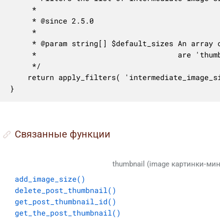
	 *

	 * @since 2.5.0

	 *

	 * @param string[] $default_sizes An array of intermediate image size names. Defaults

	 *                                are 'thumbnail', 'medium', 'medium_large', 'large'.

	 */

	return apply_filters( 'intermediate_image_sizes', $default_sizes );

}
Cвязанные функции
thumbnail (image картинки-ми
add_image_size()
delete_post_thumbnail()
get_post_thumbnail_id()
get_the_post_thumbnail()