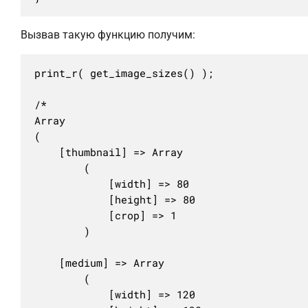
Вызвав такую функцию получим:
print_r( get_image_sizes() );

/*

Array

(

	[thumbnail] => Array

		(

			[width] => 80

			[height] => 80

			[crop] => 1

		)

	[medium] => Array

		(

			[width] => 120
