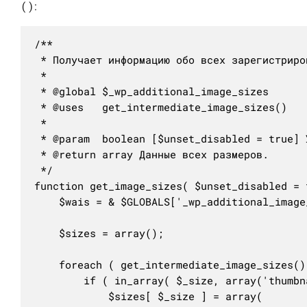
()
:
/**

 * Получает информацию обо всех зарегистриро
 * 

 * @global $_wp_additional_image_sizes

 * @uses   get_intermediate_image_sizes()

 * 

 * @param  boolean [$unset_disabled = true] 
 * @return array Данные всех размеров.

 */

function get_image_sizes( $unset_disabled = t
	$wais = & $GLOBALS['_wp_additional_image_sizes'];

	$sizes = array();

	foreach ( get_intermediate_image_sizes() as $_size ) {

		if ( in_array( $_size, array('thumbnail', 'medium', 'medium_large', 'large') ) ) {

			$sizes[ $_size ] = array(
