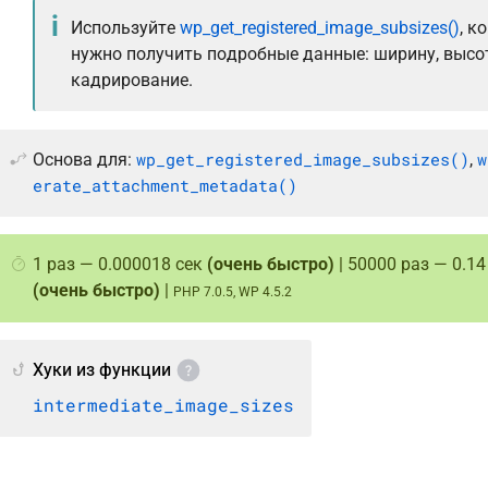
Используйте
wp_get_registered_image_subsizes()
, к
нужно получить подробные данные: ширину, высо
кадрирование.
wp_get_registered_image_subsizes()
w
Основа для:
,
erate_attachment_metadata()
1 раз — 0.000018 сек
(очень быстро)
| 50000 раз — 0.14
(очень быстро)
|
PHP 7.0.5, WP 4.5.2
Хуки из функции
intermediate_image_sizes