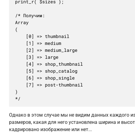
print_r( $sizes );

/* Получим:

Array

(

	[0] => thumbnail

	[1] => medium

	[2] => medium_large

	[3] => large

	[4] => shop_thumbnail

	[5] => shop_catalog

	[6] => shop_single

	[7] => post-thumbnail

)

*/
Однако в этом случае мы не видим данных каждого и
размеров, какая для него установлена ширина и высот
кадрировано изображение или нет...