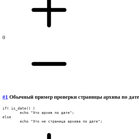
0
#1
Обычный пример проверки страницы архива по дате
if( is_date() )

	echo "Это архив по дате";

else

	echo "Это не страница архива по дате";