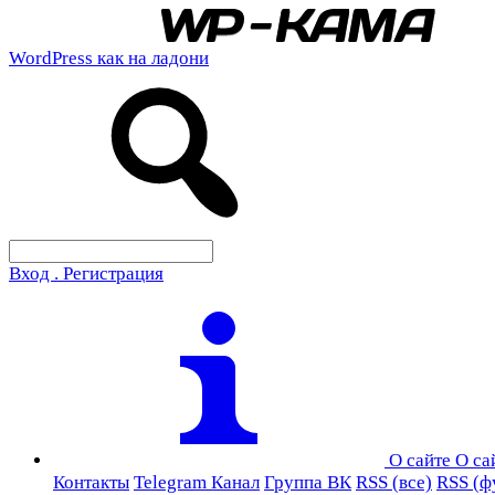
WordPress как на ладони
Вход . Регистрация
О сайте
О са
Контакты
Telegram Канал
Группа ВК
RSS (все)
RSS (ф