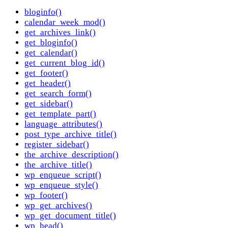
bloginfo()
calendar_week_mod()
get_archives_link()
get_bloginfo()
get_calendar()
get_current_blog_id()
get_footer()
get_header()
get_search_form()
get_sidebar()
get_template_part()
language_attributes()
post_type_archive_title()
register_sidebar()
the_archive_description()
the_archive_title()
wp_enqueue_script()
wp_enqueue_style()
wp_footer()
wp_get_archives()
wp_get_document_title()
wp_head()