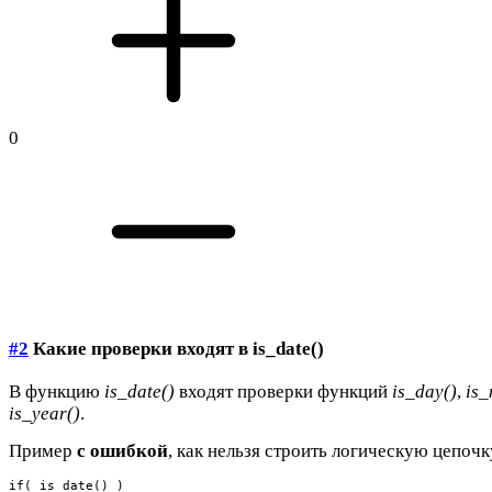
0
#2
Какие проверки входят в is_date()
В функцию
is_date()
входят проверки функций
is_day()
,
is_
is_year()
.
Пример
с ошибкой
, как нельзя строить логическую цепочк
if( is_date() )
