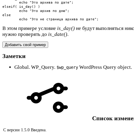
	echo "Это архива по дате";

elseif( is_day() )

	echo "Это архив по дню";

else

	echo "Это не страница архива по дате";
В этом примере условие
is_day()
не будут выполняться нико
нужно проверять до
is_date()
.
Добавить свой пример
Заметки
Global. WP_Query.
WordPress Query object.
$wp_query
Список измен
С версии 1.5.0
Введена.