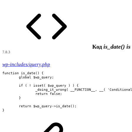
Код
is_date()
is
7.0.3
wp-includes/query.php
function is_date() {

	global $wp_query;

	if ( ! isset( $wp_query ) ) {

		_doing_it_wrong( __FUNCTION__, __( 'Conditional query tags do not work before the query is run. Before then, they always return false.' ), '3.1.0' );

		return false;

	}

	return $wp_query->is_date();

}