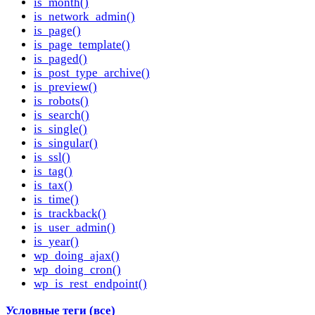
is_month()
is_network_admin()
is_page()
is_page_template()
is_paged()
is_post_type_archive()
is_preview()
is_robots()
is_search()
is_single()
is_singular()
is_ssl()
is_tag()
is_tax()
is_time()
is_trackback()
is_user_admin()
is_year()
wp_doing_ajax()
wp_doing_cron()
wp_is_rest_endpoint()
Условные теги (все)