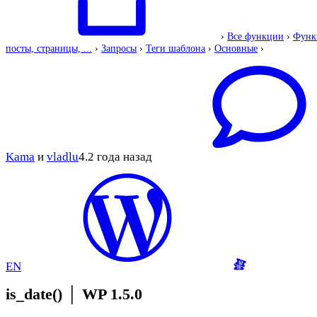
›
Все функции
›
Функ
посты, страницы, ...
›
Запросы
›
Теги шаблона
›
Основные
›
Kama
и
vladlu
4.2 года назад
EN
is_date()
│
WP 1.5.0