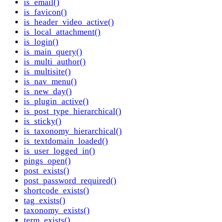
is_email()
is_favicon()
is_header_video_active()
is_local_attachment()
is_login()
is_main_query()
is_multi_author()
is_multisite()
is_nav_menu()
is_new_day()
is_plugin_active()
is_post_type_hierarchical()
is_sticky()
is_taxonomy_hierarchical()
is_textdomain_loaded()
is_user_logged_in()
pings_open()
post_exists()
post_password_required()
shortcode_exists()
tag_exists()
taxonomy_exists()
term_exists()