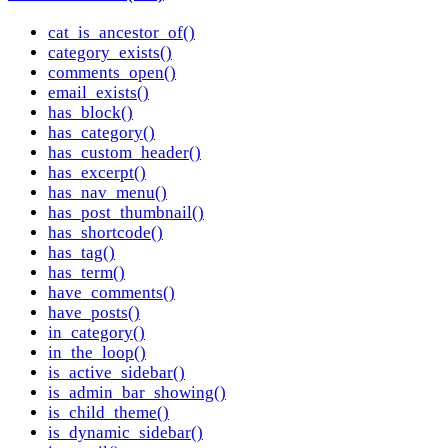
cat_is_ancestor_of()
category_exists()
comments_open()
email_exists()
has_block()
has_category()
has_custom_header()
has_excerpt()
has_nav_menu()
has_post_thumbnail()
has_shortcode()
has_tag()
has_term()
have_comments()
have_posts()
in_category()
in_the_loop()
is_active_sidebar()
is_admin_bar_showing()
is_child_theme()
is_dynamic_sidebar()