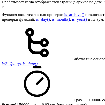
Срабатывает когда отображается страница архива по дате.
тег.
Функция является частью проверки
is_archive()
и включает 
проверки функций:
is_day()
,
is_month()
,
is_year()
и т.д. (см
Работает на основе
WP_Query::is_date()
1 раз — 0.00006 с
быстро)
| 50000 раз — 0.02 сек
(скорость света)