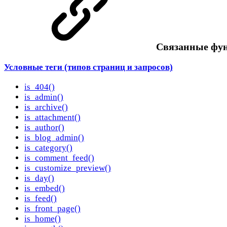
Cвязанные фу
Условные теги (типов страниц и запросов)
is_404()
is_admin()
is_archive()
is_attachment()
is_author()
is_blog_admin()
is_category()
is_comment_feed()
is_customize_preview()
is_day()
is_embed()
is_feed()
is_front_page()
is_home()