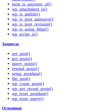
term_is_ancestor_of()
wp_attachment_is()
wp_is_mobile()
wp_is_post_autosave()
wp_is_post_revision()
wp_is_using_https()
wp_script_is()
Запросы
get_post()
get_posts()
query_posts()
rewind_posts()
setup_postdata()
the_post()
wp_count_posts()
wp_get_recent_posts()
wp_reset_postdata()
wp_reset_query()
Основные