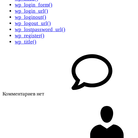
wp_login_form()
wp_login_url()
wp_loginout()
wp_logout_url()
wp_lostpassword_url()
wp_register()
wp_title()
Комментариев нет