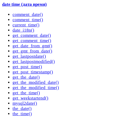
date time (дата время)
comment_date()
comment_time()
current_time()
date_i18n()
get_comment_date()
get_comment_time()
get_date_from_gmt()
get_gmt_from_date()
get_lastpostdate()
get_lastpostmodified()
get_post_time()
get_post_timestamp()
get_the_date()
get_the_modified_date()
get_the_modified_time()
get_the_time()
get_weekstartend()
mysql2date()
the_date()
the_time()