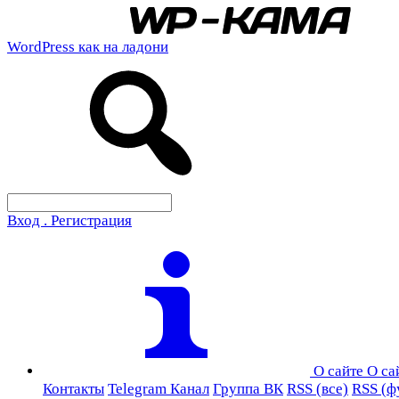
WordPress как на ладони
Вход . Регистрация
О сайте
О са
Контакты
Telegram Канал
Группа ВК
RSS (все)
RSS (ф