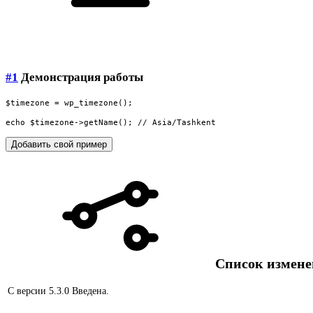
#1
Демонстрация работы
$timezone = wp_timezone();

echo $timezone->getName(); // Asia/Tashkent
Добавить свой пример
Список измен
С версии 5.3.0
Введена.