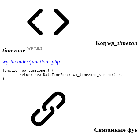
Код
wp_timezon
WP 7.0.3
timezone
wp-includes/functions.php
function wp_timezone() {

	return new DateTimeZone( wp_timezone_string() );

}
Cвязанные фу