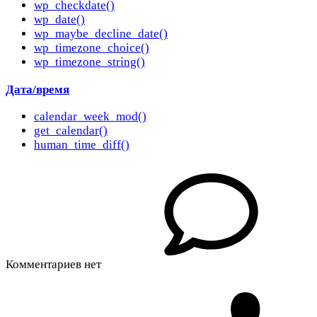
wp_checkdate()
wp_date()
wp_maybe_decline_date()
wp_timezone_choice()
wp_timezone_string()
Дата/время
calendar_week_mod()
get_calendar()
human_time_diff()
Комментариев нет