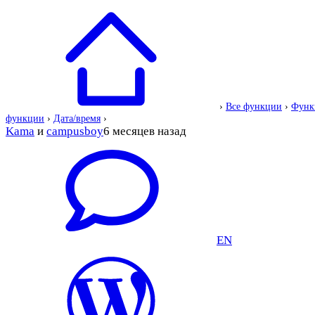
›
Все функции
›
Функ
функции
›
Дата/время
›
Kama
и
campusboy
6 месяцев назад
EN