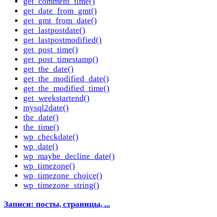
get_comment_time()
get_date_from_gmt()
get_gmt_from_date()
get_lastpostdate()
get_lastpostmodified()
get_post_time()
get_post_timestamp()
get_the_date()
get_the_modified_date()
get_the_modified_time()
get_weekstartend()
mysql2date()
the_date()
the_time()
wp_checkdate()
wp_date()
wp_maybe_decline_date()
wp_timezone()
wp_timezone_choice()
wp_timezone_string()
Записи: посты, страницы, ...