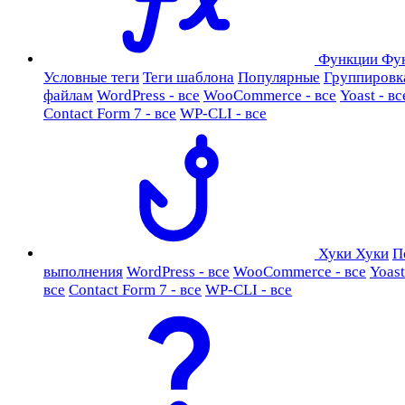
Функции
Фу
Условные теги
Теги шаблона
Популярные
Группировк
файлам
WordPress - все
WooCommerce - все
Yoast - вс
Contact Form 7 - все
WP-CLI - все
Хуки
Хуки
П
выполнения
WordPress - все
WooCommerce - все
Yoast
все
Contact Form 7 - все
WP-CLI - все