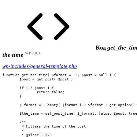
Код
get_the_tim
WP 7.0.3
the time
wp-includes/general-template.php
function get_the_time( $format = '', $post = null ) {

	$post = get_post( $post );

	if ( ! $post ) {

		return false;

	}

	$_format = ! empty( $format ) ? $format : get_option( 'time_format' );

	$the_time = get_post_time( $_format, false, $post, true );

	/**

	 * Filters the time of the post.

	 *

	 * @since 1.5.0
