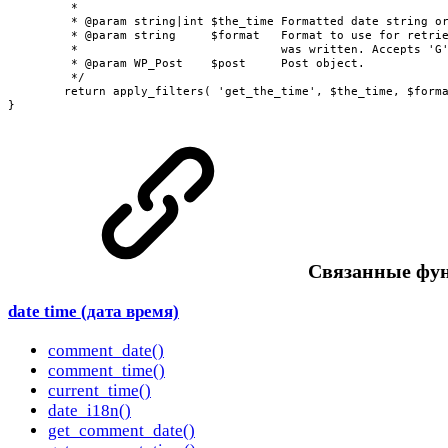
	 *

	 * @param string|int $the_time Formatted date string or Unix timestamp if `$format` is 'U' or 'G'.

	 * @param string     $format   Format to use for retrieving the time the post

	 *                             was written. Accepts 'G', 'U', or PHP date format.

	 * @param WP_Post    $post     Post object.

	 */

	return apply_filters( 'get_the_time', $the_time, $format, $post );

}
Cвязанные фу
date time (дата время)
comment_date()
comment_time()
current_time()
date_i18n()
get_comment_date()