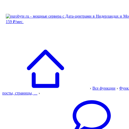
›
Все функции
›
Функ
посты, страницы, ...
›