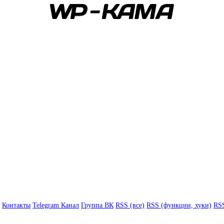
Контакты
Telegram Канал
Группа ВК
RSS (все)
RSS (функции, хуки)
RSS