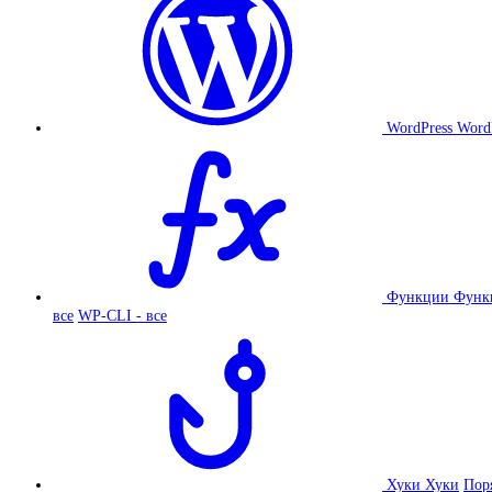
WordPress
Word
Функции
Функ
все
WP-CLI - все
Хуки
Хуки
Пор