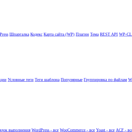
Press
Шпаргалка
Кодекс
Карта сайта (WP)
Плагин
Тема
REST API
WP-CL
ции
Условные теги
Теги шаблона
Популярные
Группировка по файлам
Wo
ядок выполнения
WordPress - все
WooCommerce - все
Yoast - все
ACF - вс