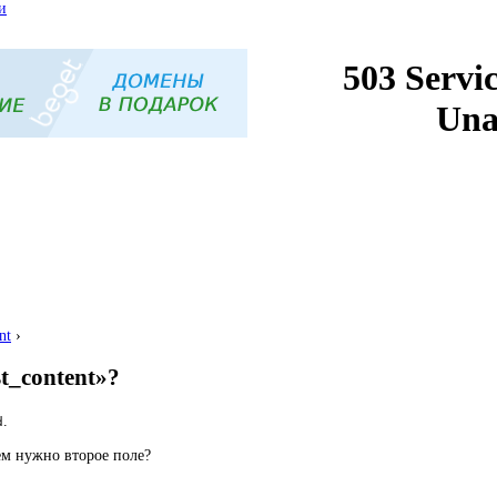
и
nt
›
st_content»?
.
d
чем нужно второе поле?