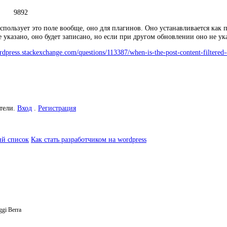
9892
спользует это поле вообще, оно для плагинов. Оно устанавливается как 
е указано, оно будет записано, но если при другом обновлении оно не ука
ordpress.stackexchange.com/questions/113387/when-is-the-post-content-filtered
атели.
Вход
.
Регистрация
ий список
Как стать разработчиком на wordpress
gi Berra