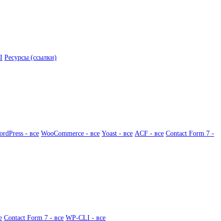
I
Ресурсы (ссылки)
rdPress - все
WooCommerce - все
Yoast - все
ACF - все
Contact Form 7 -
е
Contact Form 7 - все
WP-CLI - все