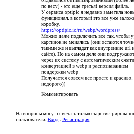
отдавались оптимизированными (более л
по весу) - это еще третья! версия файла.
У сервиса optipic я недавно заметила нов
функционал, в который это все уже залож
коробку.
https://optipic.io/ru/webp/wordpress/
Можно даже подключить все так, чтобы 
картинок не менялись (они остаются точн
такими же и выглядят как внутренние url 
сайте). Но на самом деле они подгружаю
через их систему с автоматическим сжат
конвертацией в webp и распознаванием
поддержки webp.
Получается совсем все просто и красиво, 
недорого))
Комментировать
На вопросы могут отвечать только зарегистрированн
пользователи.
Вход
.
Регистрация