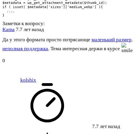
$metadata = wp_get_attachment_metadata($thumb_id);    

if ( isset( $metadata['sizes']['medium_webp'] ){

  .... 

}
Заметки к вопросу:
Kama
7.7 лет назад
Да у этого формата просто потрясающе
маленький размер
.
неполная поддержка
. Тема интересная держи в курсе
0
kolshix
7.7 лет назад