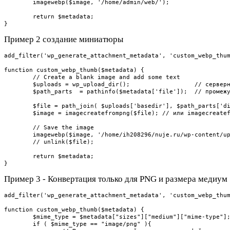
	imagewebp($image, '/home/admin/web/');

	return $metadata;

}
Пример 2 создание миниатюры
add_filter('wp_generate_attachment_metadata', 'custom_webp_thum
function custom_webp_thumb($metadata) {

	// Create a blank image and add some text

	$uploads = wp_upload_dir();                  // серверная папка загрузок

	$path_parts  = pathinfo($metadata['file']);  // промежуточные папки по годам и месяцам ($path_parts['dirname']) = 2018/10

	$file = path_join( $uploads['basedir'], $path_parts['dirname'].'/'. $metadata["sizes"]["medium"]["file"] ); // original image file

	$image = imagecreatefrompng($file); // или imagecreatefromjpeg

	// Save the image

	imagewebp($image, '/home/ih208296/nuje.ru/wp-content/uploads/2018/10/'.$metadata["sizes"]["medium"]["file"].'.webp');

	// unlink($file);

	return $metadata;

}
Пример 3 - Конвертация только для PNG и размера медиум
add_filter('wp_generate_attachment_metadata', 'custom_webp_thum
function custom_webp_thumb($metadata) {

	$mime_type = $metadata["sizes"]["medium"]["mime-type"];

	if ( $mime_type == "image/png" ){
