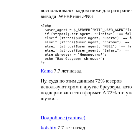
воспользовался кодом ниже для разграни
вывода .WEBP или .PNG
<?php

  $user_agent = $_SERVER["HTTP_USER_AGENT"];

  if (strpos($user_agent, "Firefox") !== fal
  elseif (strpos($user_agent, "Opera") !== f
  elseif (strpos($user_agent, "Chrome") !== 
  elseif (strpos($user_agent, "MSIE") !== fa
  elseif (strpos($user_agent, "Safari") !== 
  else $browser = "Неизвестный";

  echo "Ваш браузер: $browser";

?>
Kama
7.7 лет назад
Ну, судя по этим данным 72% юзеров
используют хром и другие браузеры, кот
поддерживают этот формат. А 72% это уж
шутки...
Подробнее (caniuse)
kolshix
7.7 лет назад