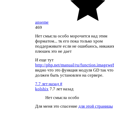
anseme
469
Нет смысла особо морочится над этим
форматом... тк его пока только хром
поддерживате если не ошибаюсь, никаки
плюшек это не дает
И еще тут
http://php.net/manual/ru/function.imagewe
видно что это функция модуля GD так что
должен быть установлен на сервере.
7.7 лет назад
#
kolshix
7.7 лет назад
Нет смысла особо
Для меня это спасение
для этой страницы