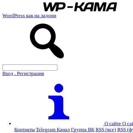
WordPress как на ладони
Вход . Регистрация
О сайте
О са
Контакты
Telegram Канал
Группа ВК
RSS (все)
RSS (ф