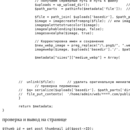
		// Получаем серверный путь и путь к файлу 

		$uploads = wp_upload_dir();                  // серверная папка загрузок

		$path_parts  = pathinfo($metadata['file']);  // промежуточные папки по годам и месяцам ($path_parts['dirname']) = 2018/10

		$file = path_join( $uploads['basedir'], $path_parts['dirname'].'/'. $metadata["sizes"]["medium"]["file"] ); // original image file

		$image = imagecreatefrompng($file); // или imagecreatefromjpeg

		imagepalettetotruecolor($image);

		imagealphablending($image, false);

		imagesavealpha($image, true);

		// Корректировка имен и сохранение 

		$new_webp_image = preg_replace("/\.png$/", ".webp", $metadata["sizes"]["medium"]["file"]);      

		imagewebp($image, $uploads['basedir'].'/'. $path_parts['dirname'].'/'. $new_webp_image);

		$metadata["sizes"]["medium_webp"] = Array(

									"file" => $new_webp_im
									"width" => $metadata["sizes"]["medium"]["file"]["wid
									"height" => $metadata["sizes"]["medium"]["file"]["he
									"mime-type" => "image/svg
								); 
	//  unlink($file);      // удалить оригинальную миниатюру   

		// проверка переменных 

	//  $q= serialize($uploads['basedir']. $path_parts['dirname'].'/'. $new_webp_image);     

	//  file_put_contents(  '/home/admin/web/****.com/public_html/wp-content/uploads/2018/' . '_convert_image', $q);

	}

	return $metadata;

}
проверка и вывод на странице
$thumb_id = get_post_thumbnail_id($post->ID);
