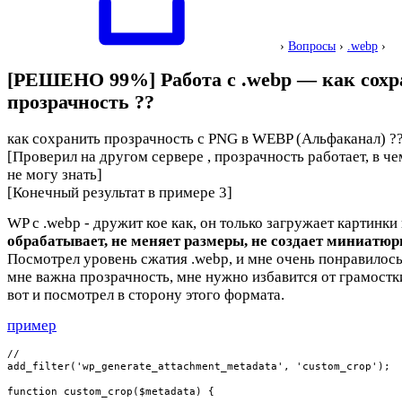
›
Вопросы
›
.webp
›
[РЕШЕНО 99%] Работа с .webp — как сохр
прозрачность ??
как сохранить прозрачность с PNG в WEBP (Альфаканал) ?
[Проверил на другом сервере , прозрачность работает, в ч
не могу знать]
[Конечный результат в примере 3]
WP с .webp - дружит кое как, он только загружает картинки 
обрабатывает, не меняет размеры, не создает миниатю
Посмотрел уровень сжатия .webp, и мне очень понравилось
мне важна прозрачность, мне нужно избавится от грамостк
вот и посмотрел в сторону этого формата.
пример
// 

add_filter('wp_generate_attachment_metadata', 'custom_crop');

function custom_crop($metadata) {
