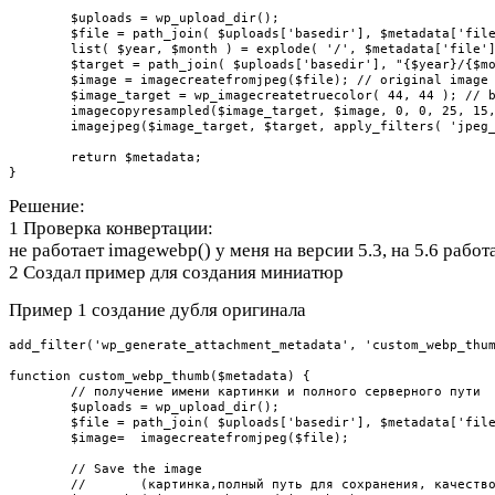
	$uploads = wp_upload_dir();

	$file = path_join( $uploads['basedir'], $metadata['file'] ); // original image file

	list( $year, $month ) = explode( '/', $metadata['file'] );

	$target = path_join( $uploads['basedir'], "{$year}/{$month}/".$metadata['sizes']['medium']['file'] ); // intermediate size file

	$image = imagecreatefromjpeg($file); // original image resource

	$image_target = wp_imagecreatetruecolor( 44, 44 ); // blank image to fill

	imagecopyresampled($image_target, $image, 0, 0, 25, 15, 44, 44, 170, 170); // crop original

	imagejpeg($image_target, $target, apply_filters( 'jpeg_quality', 90, 'image_resize' )); // write cropped to file

	return $metadata;

}
Решение:
1 Проверка конвертации:
не работает imagewebp() у меня на версии 5.3, на 5.6 работа
2 Создал пример для создания миниатюр
Пример 1 создание дубля оригинала
add_filter('wp_generate_attachment_metadata', 'custom_webp_thum
function custom_webp_thumb($metadata) {

	// получение имени картинки и полного серверного пути 

	$uploads = wp_upload_dir();

	$file = path_join( $uploads['basedir'], $metadata['file'] ); // original image file

	$image=  imagecreatefromjpeg($file);

	// Save the image 

	//       (картинка,полный путь для сохранения, качество) 
