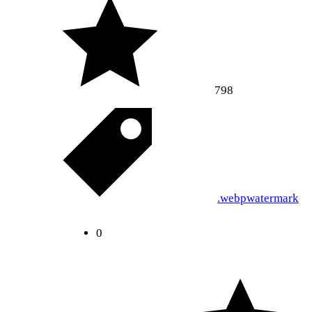
798
.webp
watermark
0