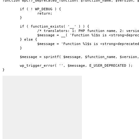
function wpcf7_deprecated_function( $function_name, $version, $
	if ( ! WP_DEBUG ) {

		return;

	}

	if ( function_exists( '__' ) ) {

		/* translators: 1: PHP function name, 2: version number, 3: alternative function name */

		$message = __( 'Function %1$s is <strong>deprecated</strong> since Contact Form 7 version %2$s! Use %3$s instead.', 'contact-form-7' );

	} else {

		$message = 'Function %1$s is <strong>deprecated</strong> since Contact Form 7 version %2$s! Use %3$s instead.';

	}

	$message = sprintf( $message, $function_name, $version, $replacement );

	wp_trigger_error( '', $message, E_USER_DEPRECATED );

}