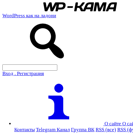
WordPress как на ладони
Вход . Регистрация
О сайте
О са
Контакты
Telegram Канал
Группа ВК
RSS (все)
RSS (ф