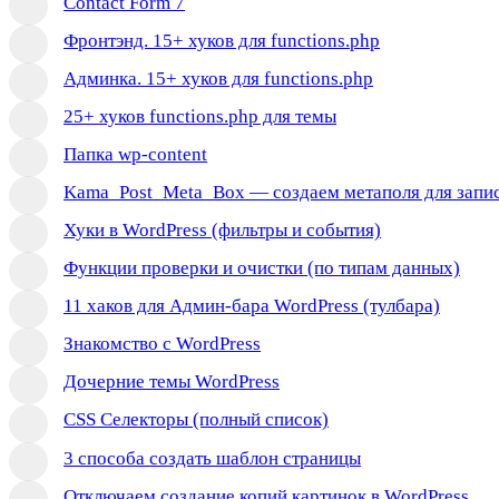
Contact Form 7
Фронтэнд. 15+ хуков для functions.php
Админка. 15+ хуков для functions.php
25+ хуков functions.php для темы
Папка wp-content
Kama_Post_Meta_Box — создаем метаполя для запи
Хуки в WordPress (фильтры и события)
Функции проверки и очистки (по типам данных)
11 хаков для Админ-бара WordPress (тулбара)
Знакомство с WordPress
Дочерние темы WordPress
CSS Селекторы (полный список)
3 способа создать шаблон страницы
Отключаем создание копий картинок в WordPress