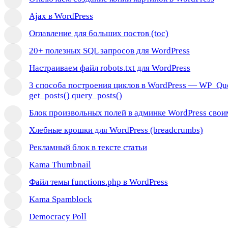
Ajax в WordPress
Оглавление для больших постов (toc)
20+ полезных SQL запросов для WordPress
Настраиваем файл robots.txt для WordPress
3 способа построения циклов в WordPress — WP_Qu
get_posts() query_posts()
Блок произвольных полей в админке WordPress сво
Хлебные крошки для WordPress (breadcrumbs)
Рекламный блок в тексте статьи
Kama Thumbnail
Файл темы functions.php в WordPress
Kama Spamblock
Democracy Poll