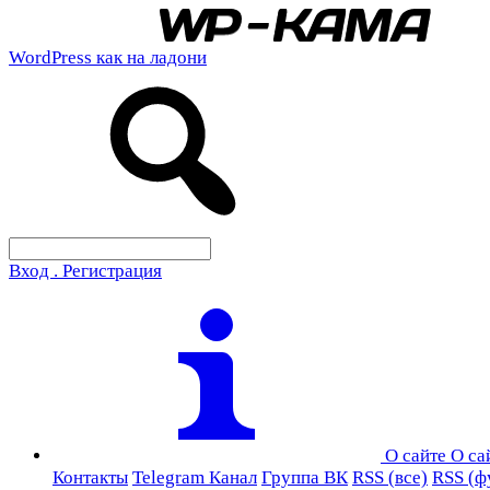
WordPress как на ладони
Вход . Регистрация
О сайте
О са
Контакты
Telegram Канал
Группа ВК
RSS (все)
RSS (ф